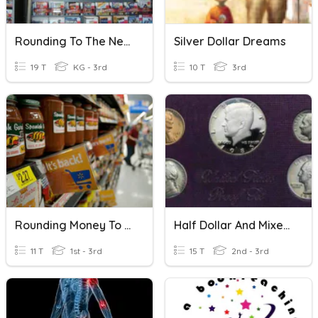
Rounding To The Nearest Dollar
Silver Dollar Dreams
19 T
KG - 3rd
10 T
3rd
Rounding Money To The Nearest Dollar
Half Dollar And Mixed Coins
11 T
1st - 3rd
15 T
2nd - 3rd