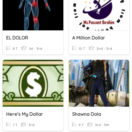
EL DOLOR
A Million Dollar
8 T
1st - 3rd
10 T
2nd - 3rd
Here's My Dollar
Shawna Dola
7 T
3rd
8 T
3rd - 5th