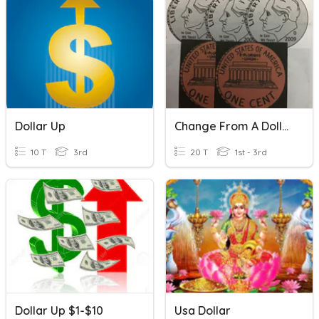
Dollar Up
Change From A Dollar
10 T
3rd
20 T
1st - 3rd
Dollar Up $1-$10
Usa Dollar