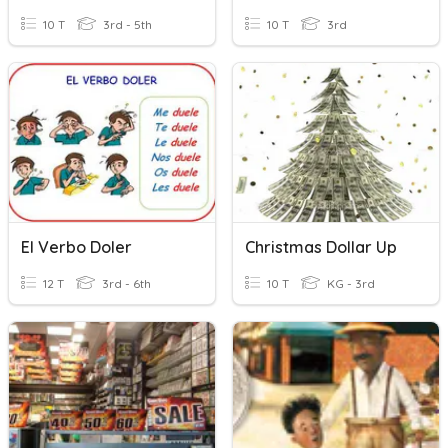
10 T
3rd - 5th
10 T
3rd
El Verbo Doler
Christmas Dollar Up
12 T
3rd - 6th
10 T
KG - 3rd