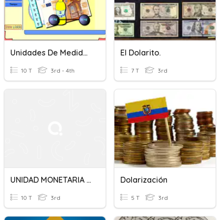
Unidades De Medida ( El Litro Y El Dolar)
El Dolarito.
10 T
3rd - 4th
7 T
3rd
UNIDAD MONETARIA EL DOLAR
Dolarización
10 T
3rd
5 T
3rd