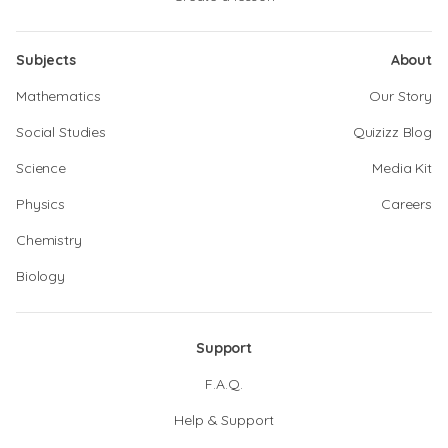
Subjects
About
Mathematics
Our Story
Social Studies
Quizizz Blog
Science
Media Kit
Physics
Careers
Chemistry
Biology
Support
F.A.Q.
Help & Support