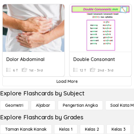
Dolor Abdominal
Double Consonant
6 T
1st - 3rd
12 T
2nd - 3rd
Load More
Explore Flashcards by Subject
Geometri
Aljabar
Pengertian Angka
Soal Kata 
Explore Flashcards by Grades
Taman Kanak Kanak
Kelas 1
Kelas 2
Kelas 3