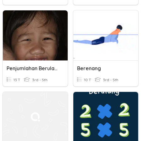
Penjumlahan Berulang
Berenang
13 T
3rd - 5th
10 T
3rd - 5th