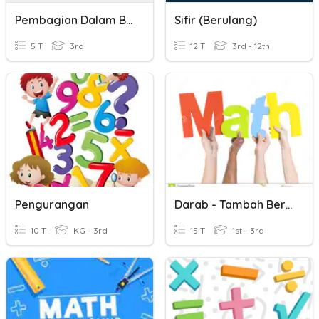
Pembagian Dalam Bentuk Pengurangan Berulang
Sifir (Berulang)
5 T
3rd
12 T
3rd - 12th
Pengurangan
Darab - Tambah Berulang
10 T
KG - 3rd
15 T
1st - 3rd