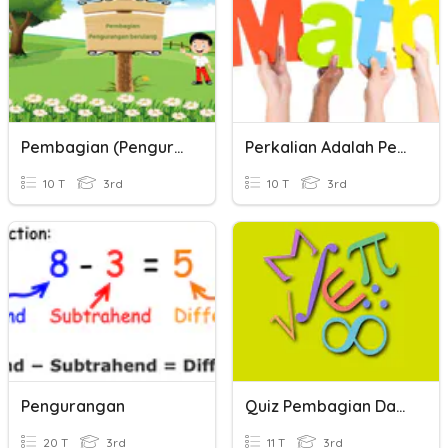
Pembagian (Pengurangan Berulang)
Perkalian Adalah Penjumlahan Berulang
10 T
3rd
10 T
3rd
Pengurangan
Quiz Pembagian Dan Pengurangan
20 T
3rd
11 T
3rd