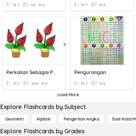
14 T
1st - 3rd
10 T
3rd
Perkalian Sebagai Penjumlahan Berulang
Pengurangan
10 T
2nd - 3rd
10 T
3rd
Load More
Explore Flashcards by Subject
Geometri
Aljabar
Pengertian Angka
Soal Kata 
Explore Flashcards by Grades