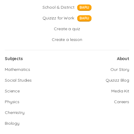
School & District
BARU
Quizizz for Work
BARU
Create a quiz
Create a lesson
Subjects
About
Mathematics
Our Story
Social Studies
Quizizz Blog
Science
Media Kit
Physics
Careers
Chemistry
Biology