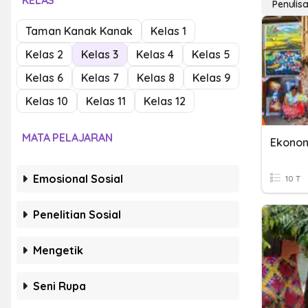
KELAS
Penulisa
Taman Kanak Kanak
Kelas 1
Kelas 2
Kelas 3
Kelas 4
Kelas 5
Kelas 6
Kelas 7
Kelas 8
Kelas 9
Kelas 10
Kelas 11
Kelas 12
MATA PELAJARAN
Ekonom
Emosional Sosial
10 T
Penelitian Sosial
Mengetik
Seni Rupa