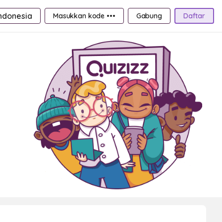
ndonesia
Masukkan kode •••
Gabung
Daftar