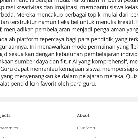
irasi kreativitas dan imajinasi, membantu siswa kelas
rbeda. Mereka mencakup berbagai topik, mulai dari ber
an terstruktur namun fleksibel untuk menulis kreatif. K
tif, menjadikan pembelajaran menjadi pengalaman yan
 adalah platform tepercaya bagi para pendidik, yang 
gunaannya. Ini menawarkan mode permainan yang fle
ng disesuaikan dengan kebutuhan pembelajaran individ
akaan sumber daya dan fitur AI yang komprehensif, me
. Guru dapat memantau kemajuan siswa, mempersiapk
t yang menyenangkan ke dalam pelajaran mereka. Quiziz
alat pendidikan favorit oleh para guru.
jects
About
hematics
Our Story