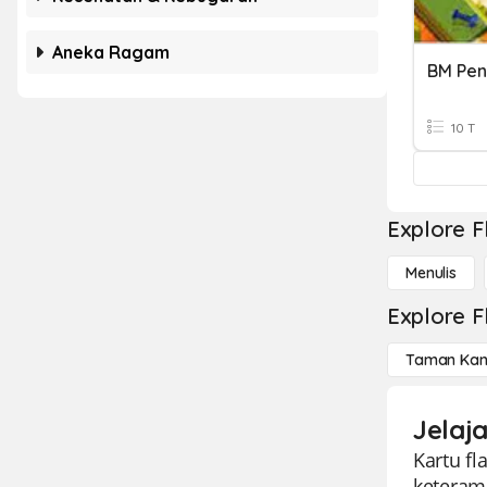
Aneka Ragam
BM Pen
10 T
Explore F
Menulis
Explore F
Taman Kan
Jelaja
Kartu fl
keteram