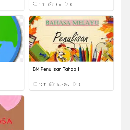
11 T
3rd
5
BM Penulisan Tahap 1
10 T
1st - 3rd
2