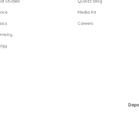
al Studies
Quizizz Blog
ence
Media Kit
sics
Careers
mistry
logy
Dapa