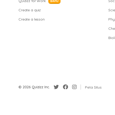
Quizizz for Work
Soci
BARU
Create a quiz
Sci
Create a lesson
Phy
Che
Bio
© 2026 Quizizz Inc.
Peta Situs