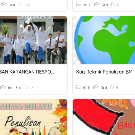
3rd
126
20 T
3rd
111
PENULISAN KARANGAN RESPON TERBUKA
Kuiz Teknik Penulisan BM
1st - 3rd
14
10 T
3rd
4