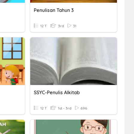
Penulisan Tahun 3
12 T
3rd
31
SSYC-Penulis Alkitab
12 T
1st - 3rd
696