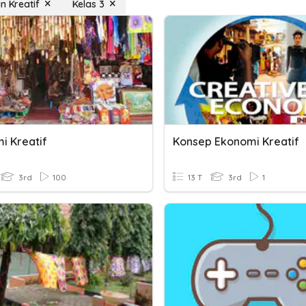
n Kreatif
Kelas 3
i Kreatif
Konsep Ekonomi Kreatif
3rd
100
13 T
3rd
1