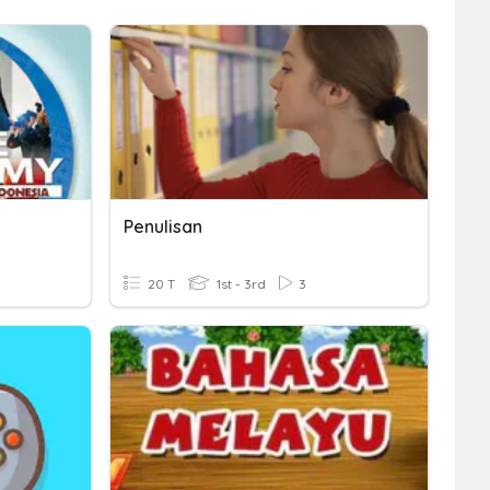
Penulisan
20 T
1st - 3rd
3