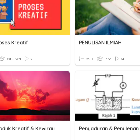
oses Kreatif
PENULISAN ILMIAH
1st - 3rd
2
25 T
3rd
14
UH 1 Produk Kreatif & Kewirausahaan (PKK)
Penyaduran & Penulenan