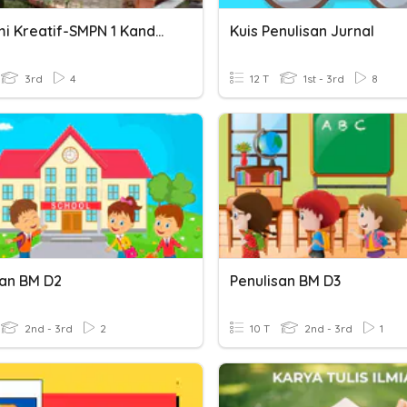
Ekonomi Kreatif-SMPN 1 Kandeman
Kuis Penulisan Jurnal
3rd
4
12 T
1st - 3rd
8
san BM D2
Penulisan BM D3
2nd - 3rd
2
10 T
2nd - 3rd
1