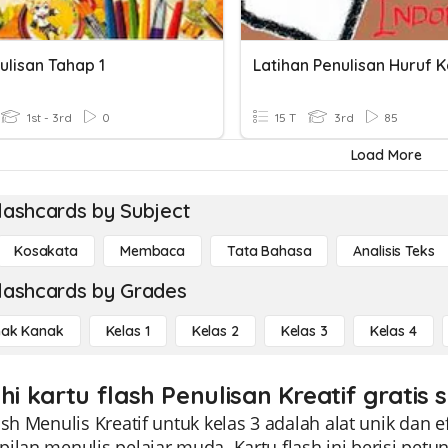
ulisan Tahap 1
Latihan Penulisan Huruf K
1st - 3rd
0
15 T
3rd
85
Load More
lashcards by Subject
Kosakata
Membaca
Tata Bahasa
Analisis Teks
lashcards by Grades
ak Kanak
Kelas 1
Kelas 2
Kelas 3
Kelas 4
hi kartu flash Penulisan Kreatif gratis
ash Menulis Kreatif untuk kelas 3 adalah alat unik dan
pilan menulis pelajar muda. Kartu flash ini berisi pe