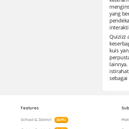
menginsp
yang be
pendekat
interak
Quizizz
keserba
kuis ya
perpust
lainnya
istiraha
sebagai 
Features
Sub
School & District
Mat
BARU