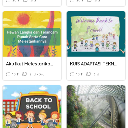
20 T
3rd
20 T
3rd
Aku Ikut Melestarikan Hewan
KUIS ADAPTASI TEKNOLOGI KELAS 3
10 T
2nd - 3rd
10 T
3rd