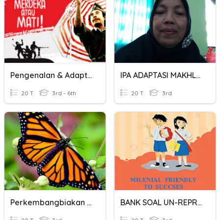
Pengenalan & Adaptasi Teknologi 7
IPA ADAPTASI MAKHLUK HIDUP
20 T
3rd - 6th
20 T
3rd
Perkembangbiakan Hewan Dan Tumbuhan
BANK SOAL UN-REPRODUKSI TUMBUHAN DAN HEWAN