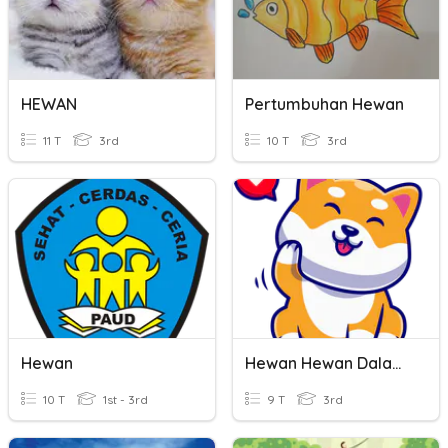
HEWAN
Pertumbuhan Hewan
11 T
3rd
10 T
3rd
Hewan
Hewan Hewan Dalam Bahasa Arab
10 T
1st - 3rd
9 T
3rd