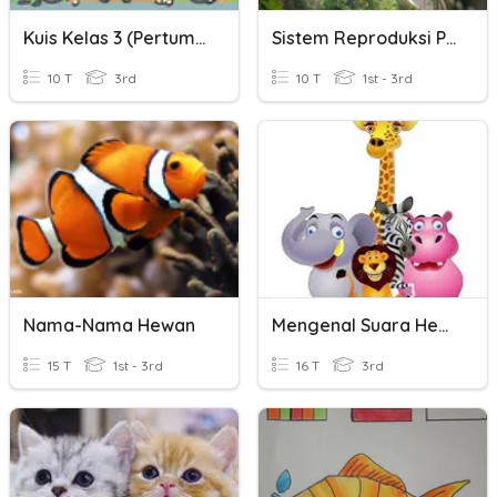
Kuis Kelas 3 (pertumbuhan Hewan )
Sistem Reproduksi Pada Tumbuhan Dan Hewan
10 T
3rd
10 T
1st - 3rd
Nama-Nama Hewan
Mengenal Suara Hewan
15 T
1st - 3rd
16 T
3rd