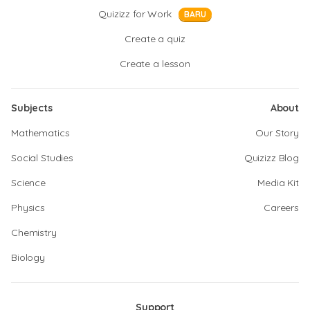
Quizizz for Work
BARU
Create a quiz
Create a lesson
Subjects
About
Mathematics
Our Story
Social Studies
Quizizz Blog
Science
Media Kit
Physics
Careers
Chemistry
Biology
Support