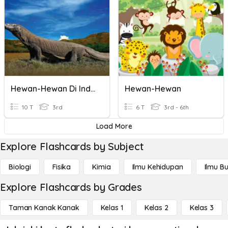
Hewan-Hewan Di Indonesia
Hewan-Hewan
10 T
3rd
6 T
3rd - 6th
Load More
Explore Flashcards by Subject
Biologi
Fisika
Kimia
Ilmu Kehidupan
Ilmu B
Explore Flashcards by Grades
Taman Kanak Kanak
Kelas 1
Kelas 2
Kelas 3