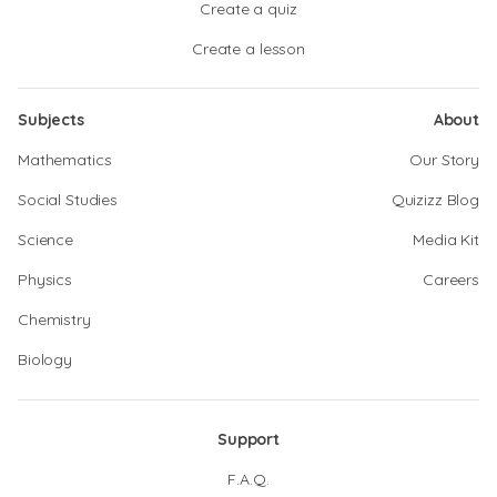
Create a quiz
Create a lesson
Subjects
About
Mathematics
Our Story
Social Studies
Quizizz Blog
Science
Media Kit
Physics
Careers
Chemistry
Biology
Support
F.A.Q.