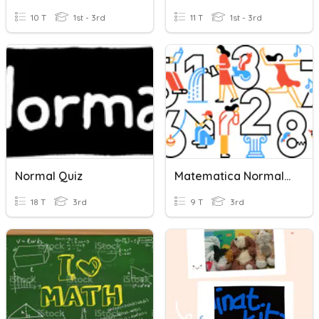
10 T
1st - 3rd
11 T
1st - 3rd
Normal Quiz
Matematica Normal :)
18 T
3rd
9 T
3rd