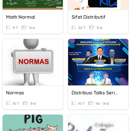
Math Normal
Sifat Distributif
11 T
3rd
20 T
3rd
Normas
Distribusi Talks Series 1
10 T
3rd
10 T
1st - 3rd