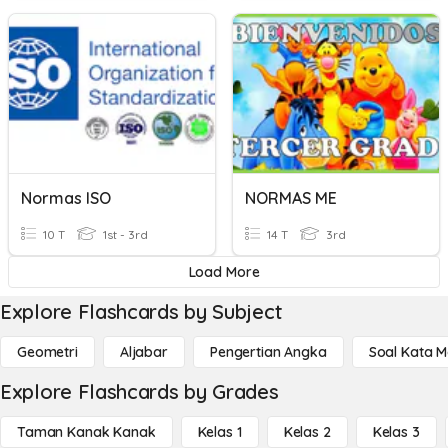
Normas ISO
NORMAS ME
10 T
1st - 3rd
14 T
3rd
Load More
Explore Flashcards by Subject
Geometri
Aljabar
Pengertian Angka
Soal Kata 
Explore Flashcards by Grades
Taman Kanak Kanak
Kelas 1
Kelas 2
Kelas 3