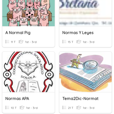
A Normal Pig
Normas Y Leyes
11 T
1st - 3rd
15 T
1st - 3rd
Normas APA
Tema2Dic-Normat
10 T
1st - 3rd
21 T
1st - 3rd