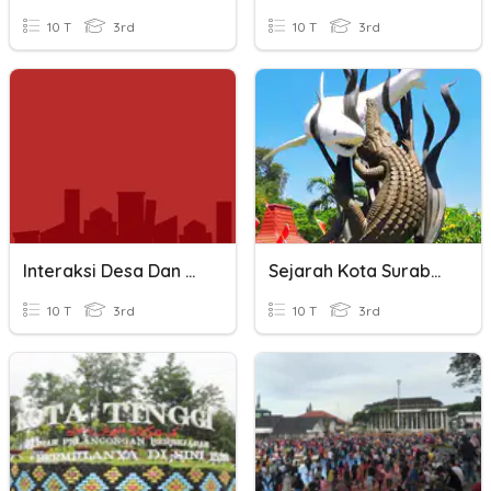
10 T
3rd
10 T
3rd
Interaksi Desa Dan Kota
Sejarah Kota Surabaya
10 T
3rd
10 T
3rd