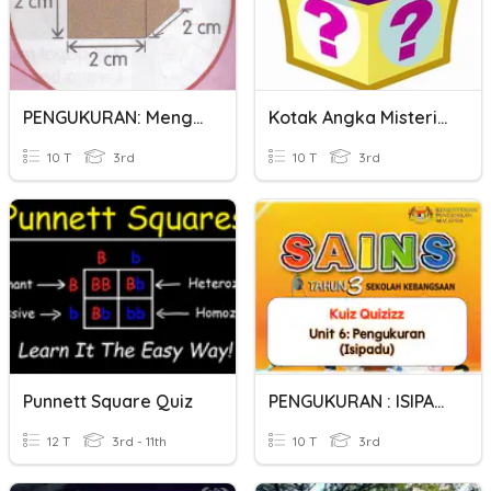
PENGUKURAN: Mengukur Isi Padu Kotak Lohong - Tahun 3
Kotak Angka Misterius
10 T
3rd
10 T
3rd
Punnett Square Quiz
PENGUKURAN : ISIPADU KOTAK LOHONG
12 T
3rd - 11th
10 T
3rd