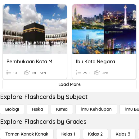
Pembukaan Kota Mekah
Ibu Kota Negara
10 T
1st - 3rd
25 T
3rd
Load More
Explore Flashcards by Subject
Biologi
Fisika
Kimia
Ilmu Kehidupan
Ilmu B
Explore Flashcards by Grades
Taman Kanak Kanak
Kelas 1
Kelas 2
Kelas 3