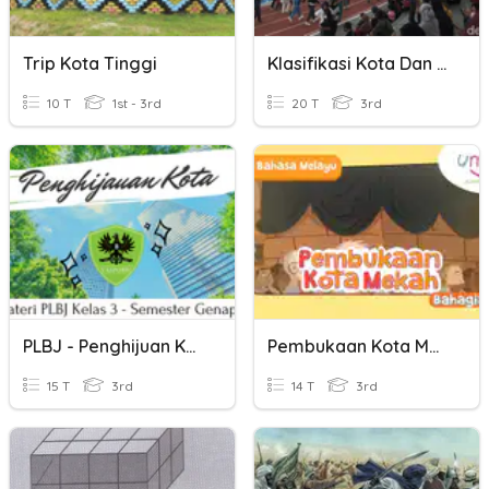
Trip Kota Tinggi
Klasifikasi Kota Dan Urbanisasi
10 T
1st - 3rd
20 T
3rd
PLBJ - Penghijuan Kota
Pembukaan Kota Mekaah
15 T
3rd
14 T
3rd