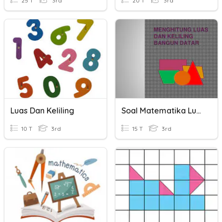
25 T
3rd
20 T
3rd
Luas Dan Keliling
Soal Matematika Luas Dan Keliling
10 T
3rd
15 T
3rd