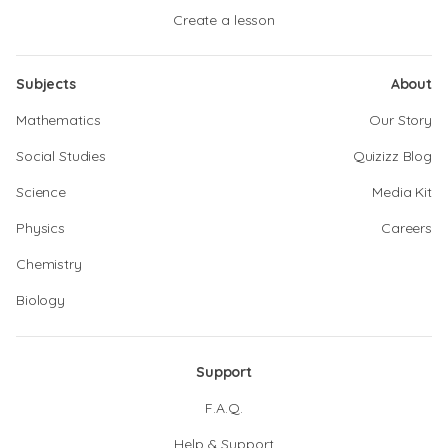
Create a lesson
Subjects
About
Mathematics
Our Story
Social Studies
Quizizz Blog
Science
Media Kit
Physics
Careers
Chemistry
Biology
Support
F.A.Q.
Help & Support