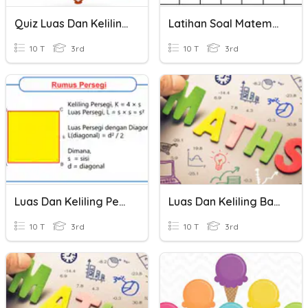
Quiz Luas Dan Keliling Bangun Datar
Latihan Soal Matematika Luas Dan Keliling
10 T
3rd
10 T
3rd
Luas Dan Keliling Persegi Dan Persegi Panjang
Luas Dan Keliling Bangun Datar Kelas 3 SD
10 T
3rd
10 T
3rd