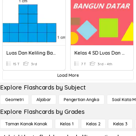
Luas Dan Keliling Bangun Datar- Ali Mustofa
Kelas 4 SD Luas Dan Keliling Bangun Datar
15 T
3rd
7 T
3rd - 4th
Load More
Explore Flashcards by Subject
Geometri
Aljabar
Pengertian Angka
Soal Kata 
Explore Flashcards by Grades
Taman Kanak Kanak
Kelas 1
Kelas 2
Kelas 3