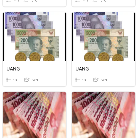
14 T
3rd
14 T
3rd
UANG
UANG
10 T
3rd
10 T
3rd