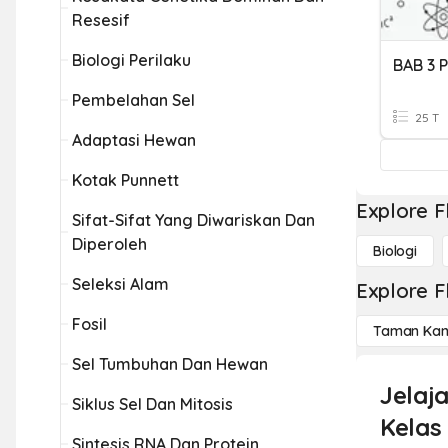
Resesif
Biologi Perilaku
BAB 3 
Pembelahan Sel
25 T
Adaptasi Hewan
Kotak Punnett
Explore F
Sifat-Sifat Yang Diwariskan Dan
Diperoleh
Biologi
Seleksi Alam
Explore F
Fosil
Taman Kan
Sel Tumbuhan Dan Hewan
Jelaj
Siklus Sel Dan Mitosis
Kelas
Sintesis RNA Dan Protein