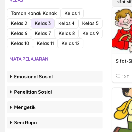
KELAS
sifat-s
Taman Kanak Kanak
Kelas 1
Kelas 2
Kelas 3
Kelas 4
Kelas 5
Kelas 6
Kelas 7
Kelas 8
Kelas 9
Kelas 10
Kelas 11
Kelas 12
MATA PELAJARAN
Sifat-
Emosional Sosial
10 T
Penelitian Sosial
Mengetik
Seni Rupa