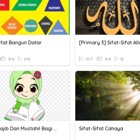
Sifat Bangun Datar
3rd
276
10 T
3rd
12
Sifat Wajib Dan Mustahil Bagi Allah
Sifat-Sifat Cahaya