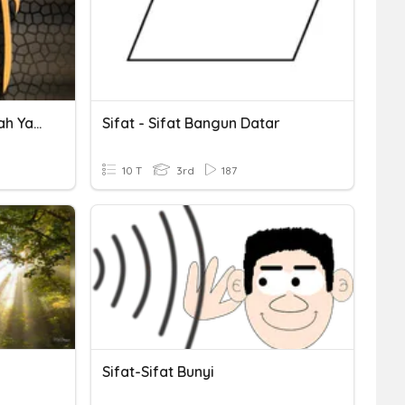
[Primary 3] Sifat-Sifat Allah Yang Maha Esa
Sifat - Sifat Bangun Datar
10 T
3rd
187
Sifat-Sifat Bunyi