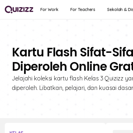
For Work
For Teachers
Sekolah & Dis
Kartu Flash Sifat-Si
Diperoleh Online Gra
Jelajahi koleksi kartu flash Kelas 3 Quizizz y
diperoleh. Libatkan, pelajari, dan kuasai dasa