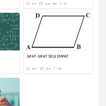
9 T
3rd - 4th
14
SIFAT-SIFAT SEGI EMPAT
10 T
3rd
58