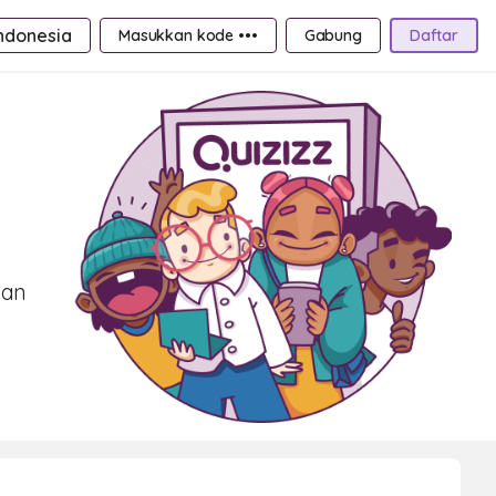
ndonesia
Masukkan kode •••
Gabung
Daftar
dan