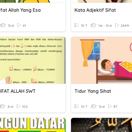
ifat Allah Yang Esa
Kata Adjektif Sifat
3rd
41
15 T
1st - 3rd
2449
SIFAT ALLAH SWT
Tidur Yang Sihat
3rd
102
10 T
3rd
87