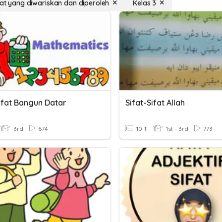
ifat yang diwariskan dan diperoleh
Kelas 3
Sifat Bangun Datar
Sifat-Sifat Allah
3rd
674
10 T
1st - 3rd
773