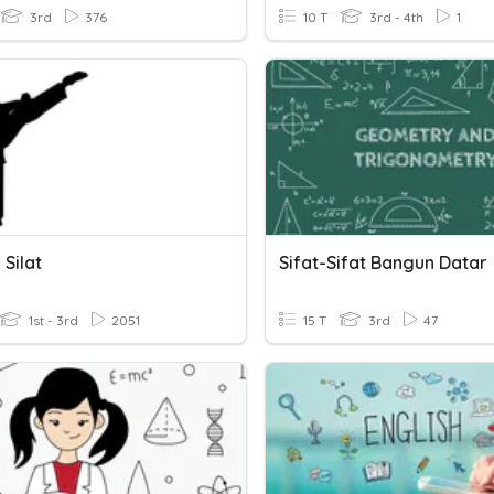
3rd
376
10 T
3rd - 4th
1
Silat
Sifat-Sifat Bangun Datar
1st - 3rd
2051
15 T
3rd
47