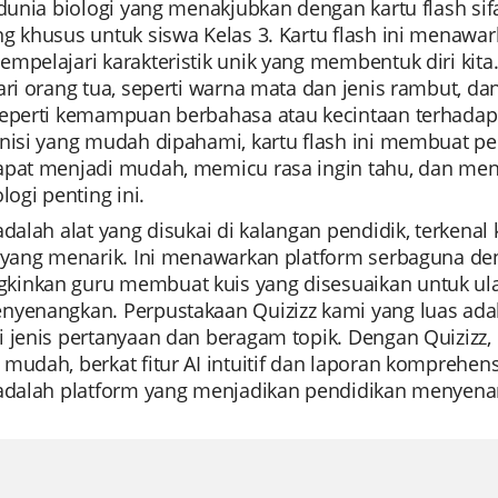
 dunia biologi yang menakjubkan dengan kartu flash sifa
ng khusus untuk siswa Kelas 3. Kartu flash ini menawa
mpelajari karakteristik unik yang membentuk diri kita
ari orang tua, seperti warna mata dan jenis rambut, dan 
seperti kemampuan berbahasa atau kecintaan terhadap m
nisi yang mudah dipahami, kartu flash ini membuat pem
apat menjadi mudah, memicu rasa ingin tahu, dan m
ologi penting ini.
adalah alat yang disukai di kalangan pendidik, terken
a yang menarik. Ini menawarkan platform serbaguna d
inkan guru membuat kuis yang disesuaikan untuk ulasa
nyenangkan. Perpustakaan Quizizz kami yang luas a
i jenis pertanyaan dan beragam topik. Dengan Quizizz
mudah, berkat fitur AI intuitif dan laporan komprehens
adalah platform yang menjadikan pendidikan menyenangk