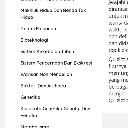
Jelajahi
diranca
Makhluk Hidup Dan Benda Tak
untuk me
Hidup
warisi d
Rantai Makanan
waktu, 
dan defi
Bioteknologi
dan did
topik bi
Sistem Kekebalan Tubuh
Quizizz 
Sistem Pencernaan Dan Ekskresi
fiturny
memungk
Warisan Non Mendelian
yang me
Bakteri Dan Archaea
berbaga
menjadi 
Genetika
Quizizz 
Kosakata Genetika Genotip Dan
Fenotip
Metabolisme