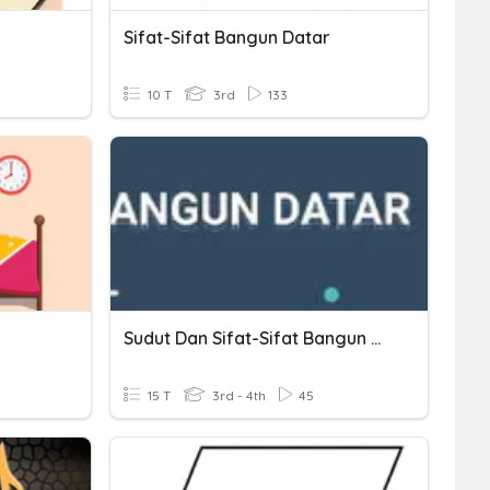
Sifat-Sifat Bangun Datar
10 T
3rd
133
Sudut Dan Sifat-Sifat Bangun Datar
15 T
3rd - 4th
45