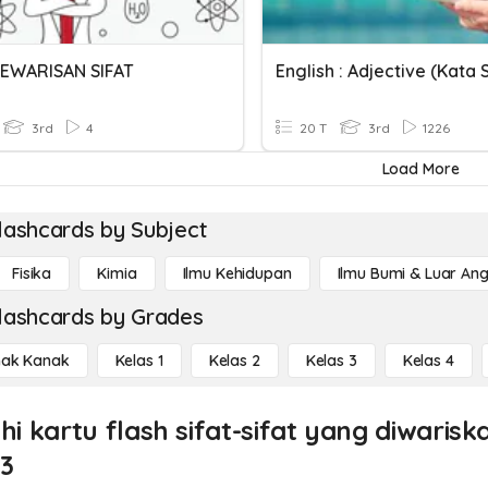
PEWARISAN SIFAT
English : Adjective (Kata S
3rd
4
20 T
3rd
1226
Load More
lashcards by Subject
Fisika
Kimia
Ilmu Kehidupan
Ilmu Bumi & Luar An
lashcards by Grades
ak Kanak
Kelas 1
Kelas 2
Kelas 3
Kelas 4
ahi kartu flash sifat-sifat yang diwaris
 3