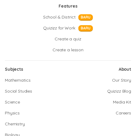
Features
School & District
BARU
Quizizz for Work
BARU
Create a quiz
Create a lesson
Subjects
About
Mathematics
Our Story
Social Studies
Quizizz Blog
Science
Media Kit
Physics
Careers
Chemistry
Biology