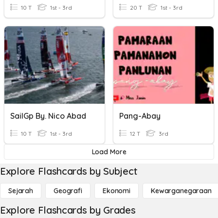
10 T
1st - 3rd
20 T
1st - 3rd
SailGp By. Nico Abad
Pang-Abay
10 T
1st - 3rd
12 T
3rd
Load More
Explore Flashcards by Subject
Sejarah
Geografi
Ekonomi
Kewarganegaraan
Explore Flashcards by Grades