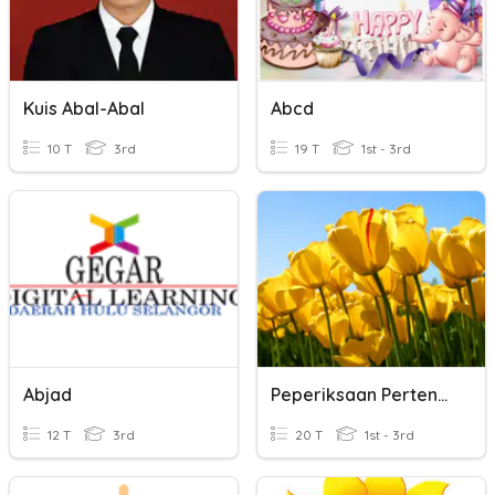
Kuis Abal-Abal
Abcd
10 T
3rd
19 T
1st - 3rd
Abjad
Peperiksaan Pertengahan Tahun 2020
12 T
3rd
20 T
1st - 3rd