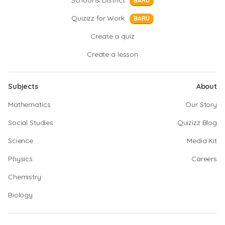
School & District
BARU
Quizizz for Work
BARU
Create a quiz
Create a lesson
Subjects
About
Mathematics
Our Story
Social Studies
Quizizz Blog
Science
Media Kit
Physics
Careers
Chemistry
Biology