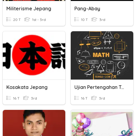
Militerisme Jepang
Pang-Abay
20 T
1st - 3rd
10 T
3rd
Kosakata Jepang
Ujian Pertengahan Tahun
16 T
3rd
16 T
3rd