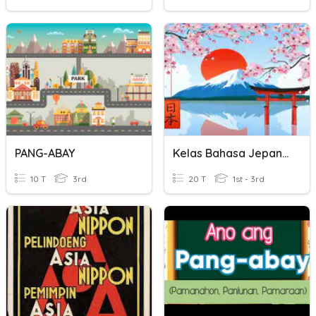
PANG-ABAY
Kelas Bahasa Jepang #1
10 T
3rd
20 T
1st - 3rd