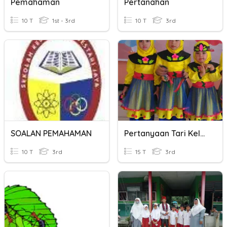
Pemahaman
Pertanahan
10 T
1st - 3rd
10 T
3rd
SOALAN PEMAHAMAN
Pertanyaan Tari Kelas 3
10 T
3rd
15 T
3rd