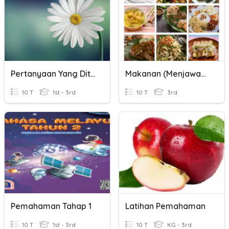
Pertanyaan Yang Ditanyakan
Makanan (menjawab Pertanyaan)
10 T
1st - 3rd
10 T
3rd
Pemahaman Tahap 1
Latihan Pemahaman
10 T
1st - 3rd
10 T
KG - 3rd