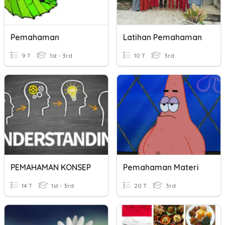
Pemahaman
Latihan Pemahaman
9 T
1st - 3rd
10 T
3rd
PEMAHAMAN KONSEP
Pemahaman Materi
14 T
1st - 3rd
20 T
3rd