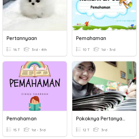
Pertannyaan
Pemahaman
16 T
3rd - 4th
10 T
1st - 3rd
Pemahaman
Pokoknya Pertanyaan
15 T
1st - 3rd
12 T
3rd