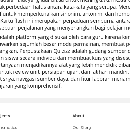
ak perbedaan halus antara kata-kata yang serupa. Me
tif untuk memperkenalkan sinonim, antonim, dan h
 Kartu flash ini merupakan perpaduan sempurna anta
sebuah perjalanan yang menyenangkan bagi pelajar m
 adalah platform yang disukai oleh para guru karena
awarkan sejumlah besar mode permainan, membuat pem
ngkan. Perpustakaan Quizizz adalah gudang sumber
n siswa secara individu dan membuat kuis yang dises
ertanyaan menjadikannya alat yang lebih mendidik dib
untuk review unit, persiapan ujian, dan latihan mandiri
atisnya, navigasi sumber daya, dan fitur laporan mena
jaran yang komprehensif.
jects
About
hematics
Our Story