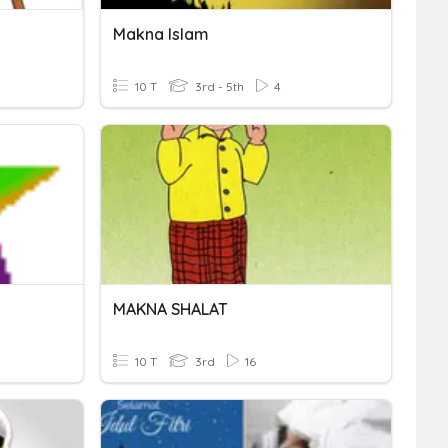
Makna Islam
10 T
3rd - 5th
4
MAKNA SHALAT
10 T
3rd
16