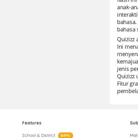
anak-an
interak
bahasa.
bahasa 
Quizizz
Ini men
menyena
kemajua
jenis p
Quizizz 
Fitur gr
pembela
Features
Sub
School & District
Mat
BARU