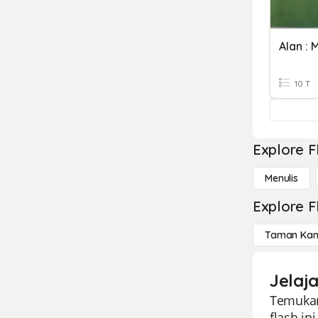
Alan :
10 T
Explore F
Menulis
Explore F
Taman Kan
Jelaj
Temukan
flash in