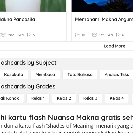
 Makna Pancasila
2nd - 3rd
6
10 T
1st - 3rd
4
Load More
lashcards by Subject
Kosakata
Membaca
Tata Bahasa
Analisis Teks
lashcards by Grades
ak Kanak
Kelas 1
Kelas 2
Kelas 3
Kelas 4
ahi kartu flash Nuansa Makna gratis se
 dunia kartu flash 'Shades of Meaning' menarik yang d
i adalah alat yang luar biasa untuk meningkatkan kos