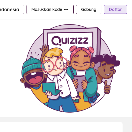
ndonesia
Masukkan kode •••
Gabung
Daftar