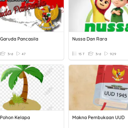
Garuda Pancasila
Nussa Dan Rara
3rd
47
15 T
3rd
929
Pohon Kelapa
Makna Pembukaan UUD