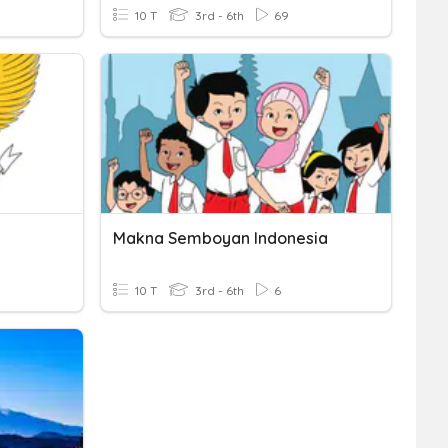
10 T
3rd - 6th
69
Makna Semboyan Indonesia
10 T
3rd - 6th
6