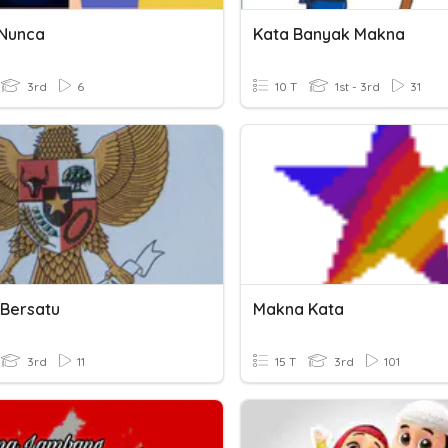
Nunca
Kata Banyak Makna
3rd
6
10 T
1st - 3rd
31
Bersatu
Makna Kata
3rd
11
15 T
3rd
101