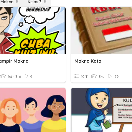
 Makna
Kelas 3
ampir Makna
Makna Kata
1st - 3rd
91
10 T
3rd
179