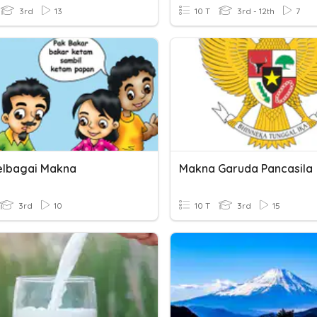
3rd
13
10 T
3rd - 12th
7
elbagai Makna
Makna Garuda Pancasila
3rd
10
10 T
3rd
15