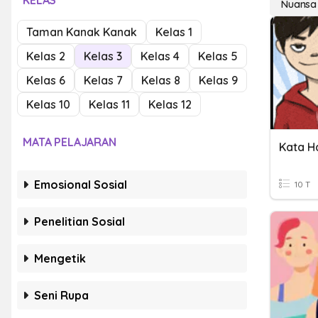
KELAS
Nuansa
Taman Kanak Kanak
Kelas 1
Kelas 2
Kelas 3
Kelas 4
Kelas 5
Kelas 6
Kelas 7
Kelas 8
Kelas 9
Kelas 10
Kelas 11
Kelas 12
MATA PELAJARAN
Kata H
Emosional Sosial
10 T
Penelitian Sosial
Mengetik
Seni Rupa