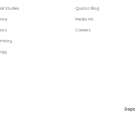
al Studies
Quizizz Blog
ence
Media Kit
sics
Careers
mistry
logy
Dapa