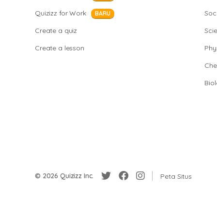
Quizizz for Work
Soci
BARU
Create a quiz
Sci
Create a lesson
Phy
Che
Bio
© 2026 Quizizz Inc.
Peta Situs