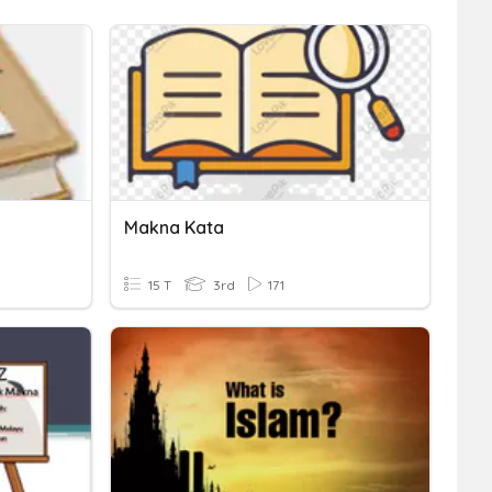
Makna Kata
15 T
3rd
171