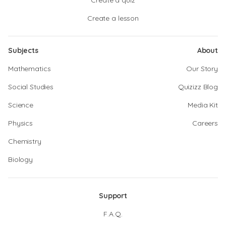
Create a quiz
Create a lesson
Subjects
About
Mathematics
Our Story
Social Studies
Quizizz Blog
Science
Media Kit
Physics
Careers
Chemistry
Biology
Support
F.A.Q.