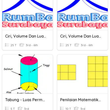
Ciri, Volume Dan Luas Permukaan Balok
Ciri, Volume Dan Luas Permukaan Kubus
25 T
3rd - 6th
25 T
3rd - 6th
Tabung - Luas Permukaan Dan Volume
Penilaian Matematika KD 3.8 Luas Dan Volume
5 T
3rd
10 T
3rd