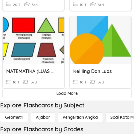
20 T
3rd
10 T
3rd
MATEMATIKA (LUAS PERSEGI DAN PERSEGI PANJANG)
Keliling Dan Luas
10 T
3rd
10 T
3rd
Load More
Explore Flashcards by Subject
Geometri
Aljabar
Pengertian Angka
Soal Kata 
Explore Flashcards by Grades