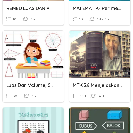
REMED LUAS DAN VOLUME
MATEMATIK- Perimeter Dan Luas
10 T
3rd
10 T
1st - 3rd
Luas Dan Volume, Simetri Lipat Dan Simetri Putar
MTK 3.8 Menjelaskan Dan Menentukan Luas Dan Volume
30 T
3rd
60 T
3rd