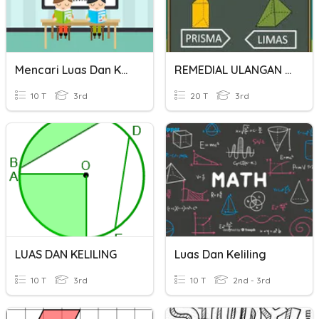
Mencari Luas Dan Keliling
REMEDIAL ULANGAN BANGUN RUANG SISI DATAR KELAS 8
10 T
3rd
20 T
3rd
LUAS DAN KELILING
Luas Dan Keliling
10 T
3rd
10 T
2nd - 3rd