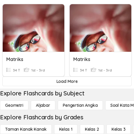
Matriks
Matriks
34 T
1st - 3rd
34 T
1st - 3rd
Load More
Explore Flashcards by Subject
Geometri
Aljabar
Pengertian Angka
Soal Kata 
Explore Flashcards by Grades
Taman Kanak Kanak
Kelas 1
Kelas 2
Kelas 3