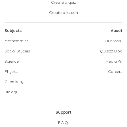
Create a quiz
Create a lesson
Subjects
About
Mathematics
Our Story
Social Studies
Quizizz Blog
Science
Media Kit
Physics
Careers
Chemistry
Biology
Support
F.A.Q.