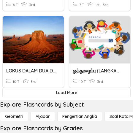
6 T
3rd
7 T
1st - 3rd
LOKUS DALAM DUA DIMENSI
ஒத்துழைப்பு (LANGKAH 2)
10 T
3rd
10 T
3rd
Load More
Explore Flashcards by Subject
Geometri
Aljabar
Pengertian Angka
Soal Kata 
Explore Flashcards by Grades