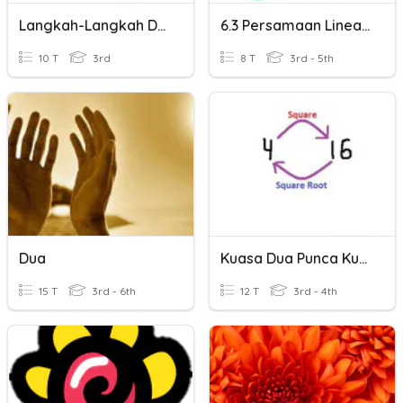
Langkah-Langkah Dalam Penyiasatan Saintifik
6.3 Persamaan Linear Serentak
10 T
3rd
8 T
3rd - 5th
Dua
Kuasa Dua Punca Kuasa Dua
15 T
3rd - 6th
12 T
3rd - 4th