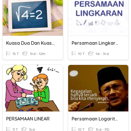
Kuasa Dua Dan Kuasa Dua Sempurna
Persamaan Lingkaran
15 T
3rd - 12th
10 T
1st - 3rd
PERSAMAAN LINEAR
Persamaan Logaritma
11 T
3rd
10 T
3rd - PD