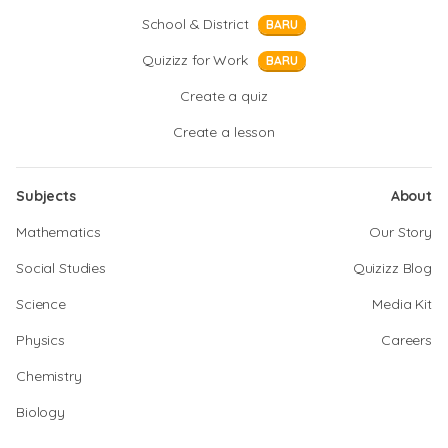
School & District
BARU
Quizizz for Work
BARU
Create a quiz
Create a lesson
Subjects
About
Mathematics
Our Story
Social Studies
Quizizz Blog
Science
Media Kit
Physics
Careers
Chemistry
Biology