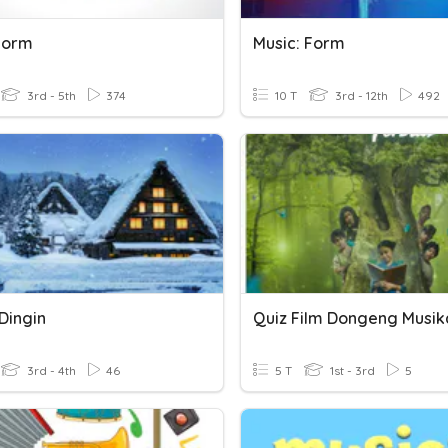
Form
Music: Form
3rd - 5th
374
10 T
3rd - 12th
492
Dingin
Quiz Film Dongeng Musik
3rd - 4th
46
5 T
1st - 3rd
5