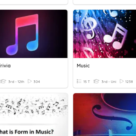
rivia
Music
3rd - 12th
304
15 T
3rd - Uni
1238