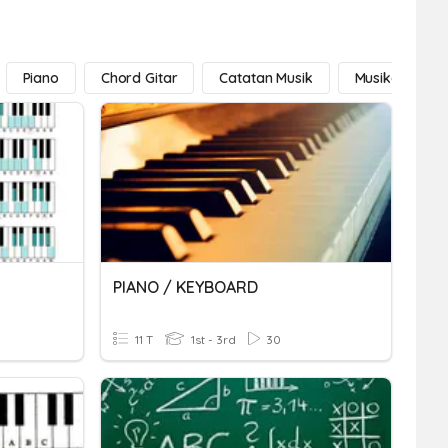
Piano
Chord Gitar
Catatan Musik
Musikal
PIANO / KEYBOARD
11 T
1st - 3rd
30