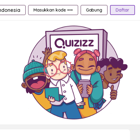
ndonesia
Masukkan kode •••
Gabung
Daftar
a