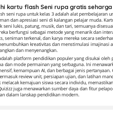
hi kartu flash Seni rupa gratis seharga
ash seni rupa untuk kelas 3 adalah alat pembelajaran 
an dan apresiasi seni di kalangan pelajar muda. Kartu
k seni lukis, patung, musik, dan tari, semuanya dises
ereka berfungsi sebagai metode yang menarik dan inte
, seniman terkenal, dan karya mereka secara sederhana
 menumbuhkan kreativitas dan menstimulasi imajinasi 
angkan dan menyenangkan.
 adalah platform pendidikan populer yang disukai ole
a dan mode permainan yang serbaguna. Ini menawarkan
ensif, kemampuan AI, dan berbagai jenis pertanyaan.
termasuk review unit, persiapan ujian, dan latihan m
k melacak kemajuan siswa secara individu, memastikan
 Quizizz juga menawarkan sumber daya dan fitur pelapo
kan dalam lanskap pendidikan modern.