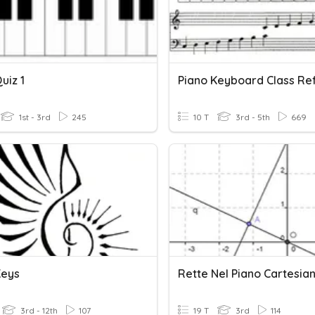
uiz 1
1st - 3rd
245
10 T
3rd - 5th
669
Keys
Rette Nel Piano Cartesia
3rd - 12th
107
19 T
3rd
114