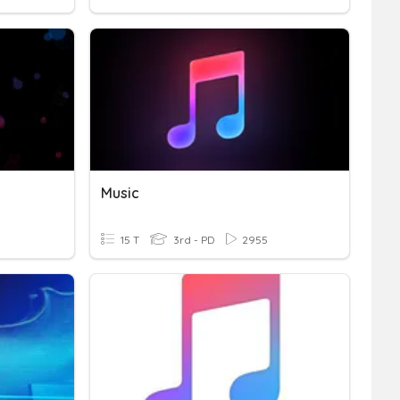
Music
15 T
3rd - PD
2955