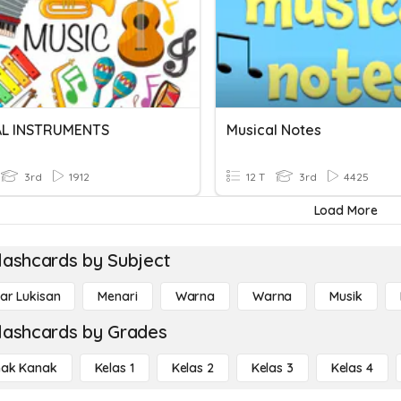
AL INSTRUMENTS
Musical Notes
3rd
1912
12 T
3rd
4425
Load More
lashcards by Subject
r Lukisan
Menari
Warna
Warna
Musik
lashcards by Grades
ak Kanak
Kelas 1
Kelas 2
Kelas 3
Kelas 4