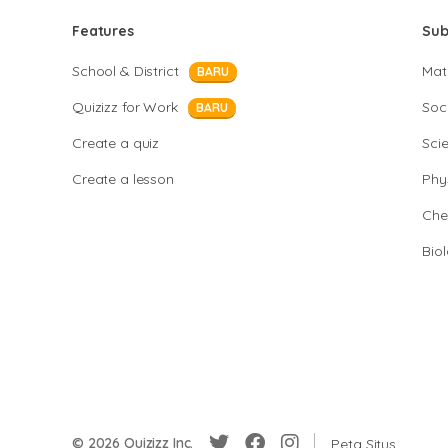
Features
Sub
School & District
Mat
BARU
Quizizz for Work
Soci
BARU
Create a quiz
Sci
Create a lesson
Phy
Che
Bio
© 2026 Quizizz Inc.
Peta Situs