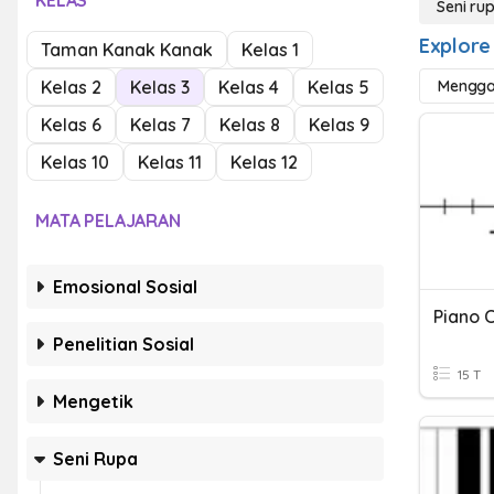
KELAS
Seni ru
Explore
Taman Kanak Kanak
Kelas 1
Kelas 2
Kelas 3
Kelas 4
Kelas 5
Mengga
Kelas 6
Kelas 7
Kelas 8
Kelas 9
Kelas 10
Kelas 11
Kelas 12
MATA PELAJARAN
Emosional Sosial
Piano 
Penelitian Sosial
15 T
Mengetik
Seni Rupa