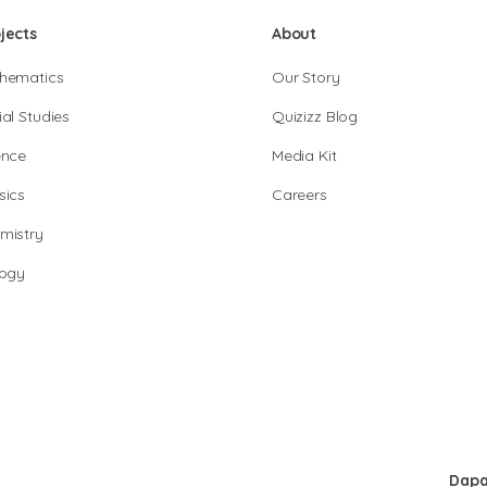
jects
About
hematics
Our Story
al Studies
Quizizz Blog
ence
Media Kit
sics
Careers
mistry
logy
Dapa