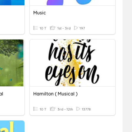
Music
10 T
1st - 3rd
197
al
Hamilton ( Musical )
10 T
3rd - 12th
13778