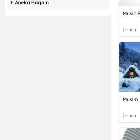
Aneka Ragam
Music 
10 T
Musim 
10 T