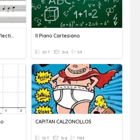
Piano Keyboard Class Reflection Sheet
Il Piano Cartesiano
20 T
3rd
59
no
CAPITAN CALZONCILLOS
10 T
3rd
7183