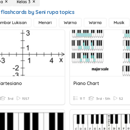
pa
Kelas 3
 flashcards by Seni rupa topics
mbar Lukisan
Menari
Warna
Warna
Musik
Cartesiano
Piano Chart
3rd
1557
11 T
3rd - 5th
52