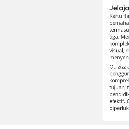
Jelaja
Kartu fl
pemaham
termasu
tiga. M
kompleks
visual,
menyen
Quizizz
penggun
kompreh
tujuan, 
pendidi
efektif.
diperlu