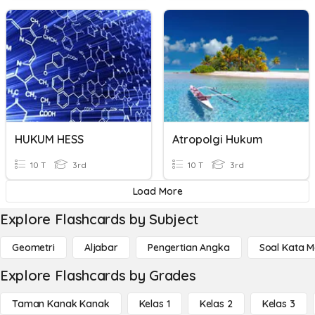
HUKUM HESS
Atropolgi Hukum
10 T
3rd
10 T
3rd
Load More
Explore Flashcards by Subject
Geometri
Aljabar
Pengertian Angka
Soal Kata 
Explore Flashcards by Grades
Taman Kanak Kanak
Kelas 1
Kelas 2
Kelas 3