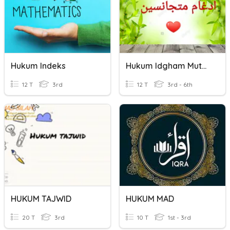
Hukum Indeks
Hukum Idgham Mutajanisain
12 T
3rd
12 T
3rd - 6th
HUKUM TAJWID
HUKUM MAD
20 T
3rd
10 T
1st - 3rd