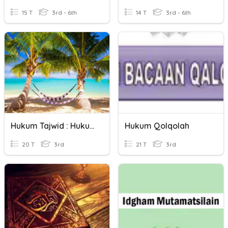
15 T
3rd - 6th
14 T
3rd - 6th
Hukum Tajwid : Hukum Mad
Hukum Qolqolah
20 T
3rd
21 T
3rd