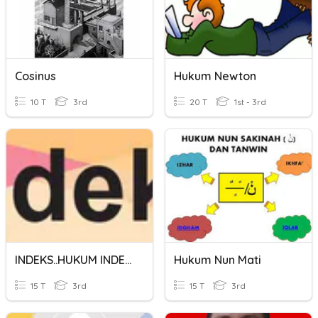
Cosinus
Hukum Newton
10 T
3rd
20 T
1st - 3rd
INDEKS..HUKUM INDEKS..
Hukum Nun Mati
15 T
3rd
15 T
3rd