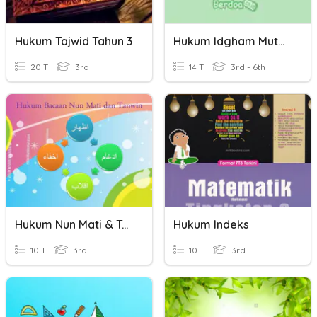
Hukum Tajwid Tahun 3
Hukum Idgham Mutamasilain
20 T
3rd
14 T
3rd - 6th
Hukum Nun Mati & Tanwin
Hukum Indeks
10 T
3rd
10 T
3rd