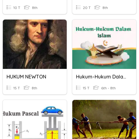
10 T
8th
20 T
8th
HUKUM NEWTON
Hukum-Hukum Dalam Islam
15 T
8th
15 T
6th - 8th