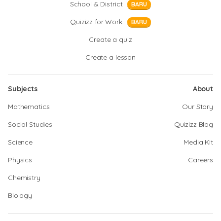
School & District
BARU
Quizizz for Work
BARU
Create a quiz
Create a lesson
Subjects
About
Mathematics
Our Story
Social Studies
Quizizz Blog
Science
Media Kit
Physics
Careers
Chemistry
Biology