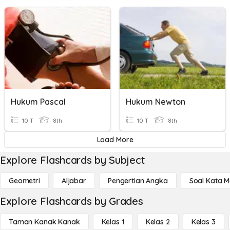
Hukum Pascal
Hukum Newton
10 T
8th
10 T
8th
Load More
Explore Flashcards by Subject
Geometri
Aljabar
Pengertian Angka
Soal Kata 
Explore Flashcards by Grades
Taman Kanak Kanak
Kelas 1
Kelas 2
Kelas 3