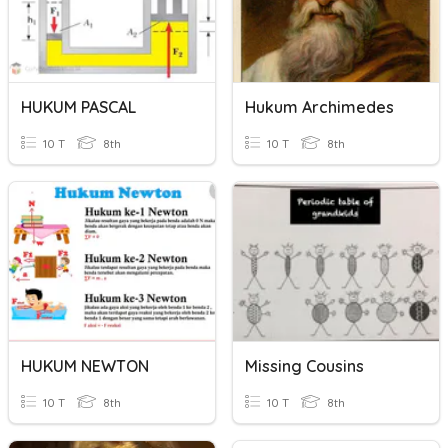
HUKUM PASCAL
Hukum Archimedes
10 T
8th
10 T
8th
HUKUM NEWTON
Missing Cousins
10 T
8th
10 T
8th