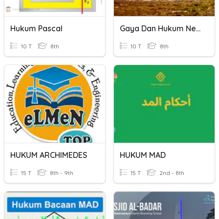
Hukum Pascal
Gaya Dan Hukum Newton
10 T
8th
10 T
8th
HUKUM ARCHIMEDES
HUKUM MAD
15 T
8th - 9th
15 T
2nd - 8th