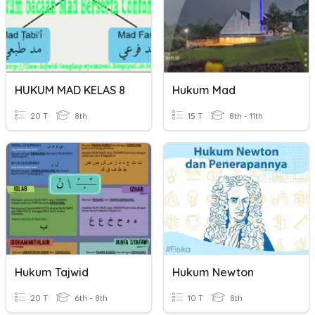
HUKUM MAD KELAS 8
Hukum Mad
20 T
8th
15 T
8th - 11th
Hukum Tajwid
Hukum Newton
20 T
6th - 8th
10 T
8th