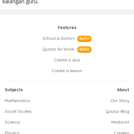
kalangan guru.
Features
School & District
BARU
Quizizz for Work
BARU
Create a quiz
Create a lesson
Subjects
About
Mathematics
Our Story
Social Studies
Quizizz Blog
Science
Media Kit
Physics
Careers