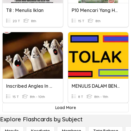
T8 : Menulis Iklan
P10 Mencari Yang Halal
20 T
8th
15 T
8th
Inscribed Angles In Circles Kuta
MENULIS DALAM BENTUK LAZIM DENGAN CARA YANG BETUL.
15 T
8th - 10th
8 T
8th - 11th
Load More
Explore Flashcards by Subject