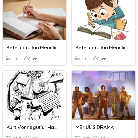
Keterampilan Menulis
Keterampilan Menulis
10 T
8th
10 T
8th
Kurt Vonnegut's "Harrison Bergeron"
MENULIS DRAMA