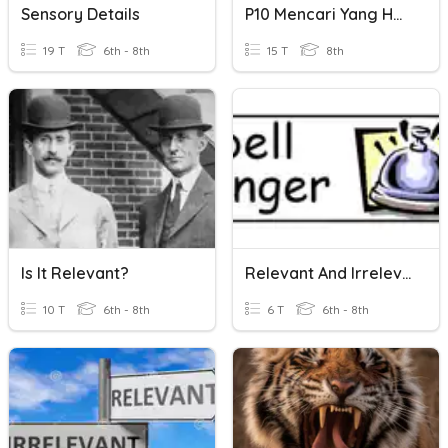
Sensory Details
P10 Mencari Yang Halal
19 T
6th - 8th
15 T
8th
Is It Relevant?
Relevant And Irrelevant
10 T
6th - 8th
6 T
6th - 8th