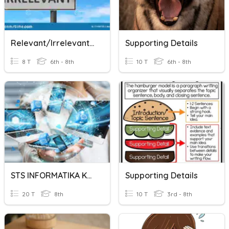
Relevant/Irrelevant Information
Supporting Details
8 T
6th - 8th
10 T
6th - 8th
STS INFORMATIKA KELAS 8
Supporting Details
20 T
8th
10 T
3rd - 8th