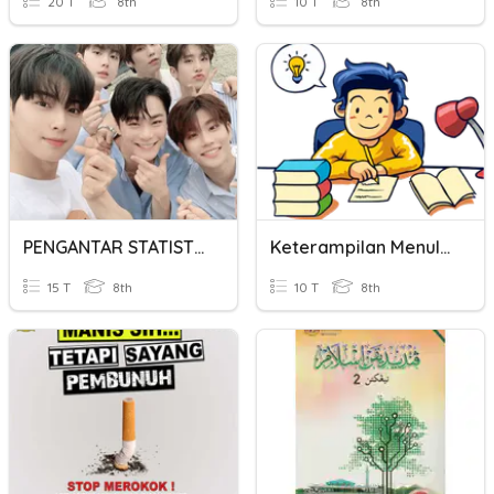
20 T
8th
10 T
8th
PENGANTAR STATISTIKA
Keterampilan Menulis 2
15 T
8th
10 T
8th