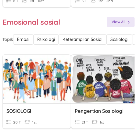
8 T
1st - 10th
5 T
1st - 2nd
Emosional sosial
View All
Topik
Emosi
Psikologi
Keterampilan Sosial
Sosiologi
SOSIOLOGI
Pengertian Sosiologi
20 T
1st
21 T
1st