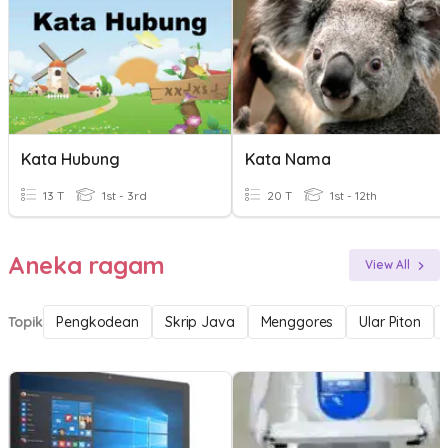
Kata Hubung
Kata Nama
13 T
1st - 3rd
20 T
1st - 12th
Aneka ragam
View All
Topik
Pengkodean
Skrip Java
Menggores
Ular Piton