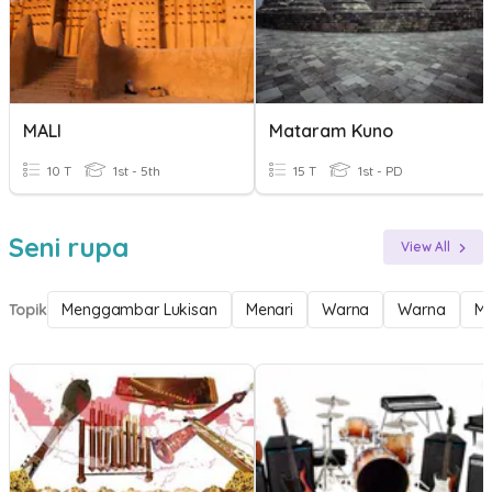
MALI
Mataram Kuno
10 T
1st - 5th
15 T
1st - PD
Seni rupa
View All
Topik
Menggambar Lukisan
Menari
Warna
Warna
Mu