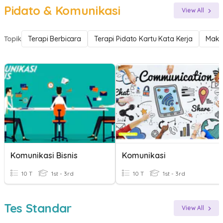
Pidato & Komunikasi
View All
Topik
Terapi Berbicara
Terapi Pidato Kartu Kata Kerja
Maka
Komunikasi Bisnis
Komunikasi
10 T
1st - 3rd
10 T
1st - 3rd
Tes Standar
View All