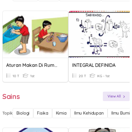
Aturan Makan Di Rumah
INTEGRAL DEFINIDA
10 T
1st
20 T
KG - 1st
Sains
View All
Topik
Biologi
Fisika
Kimia
Ilmu Kehidupan
Ilmu Bumi