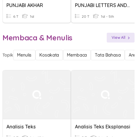
PUNJABI AKHAR
PUNJABI LETTERS AND THEIR SOUNDS
6 T
1st
20 T
1st - 5th
Membaca & Menulis
View All
Topik
Menulis
Kosakata
Membaca
Tata Bahasa
Anal
Analisis Teks
Analisis Teks Eksplanasi