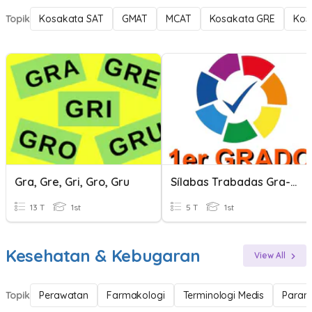
Topik
Kosakata SAT
GMAT
MCAT
Kosakata GRE
Kos
Gra, Gre, Gri, Gro, Gru
Sílabas Trabadas Gra-Gre-Gri-Gro-Gru
13 T
1st
5 T
1st
Kesehatan & Kebugaran
View All
Topik
Perawatan
Farmakologi
Terminologi Medis
Param