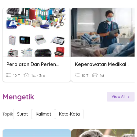
Peralatan Dan Perlengkapan Kantor
Keperawatan Medikal Bedah
10 T
1st - 3rd
10 T
1st
Mengetik
View All
Topik
Surat
Kalimat
Kata-Kata