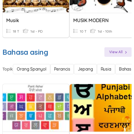
Musik
MUSIK MODERN
18 T
1st - PD
10 T
1st - 10th
Bahasa asing
View All
Topik
Orang Spanyol
Perancis
Jepang
Rusia
Bahasa 