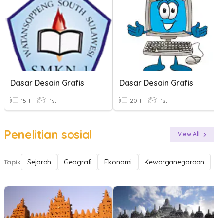
Dasar Desain Grafis
Dasar Desain Grafis
15 T
1st
20 T
1st
Penelitian sosial
View All
Topik
Sejarah
Geografi
Ekonomi
Kewarganegaraan