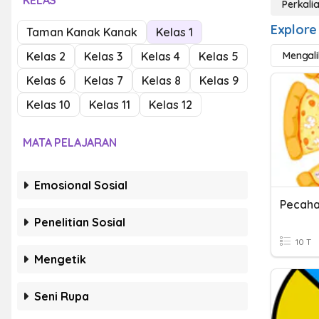
KELAS
Perkali
Explore
Taman Kanak Kanak
Kelas 1
Kelas 2
Kelas 3
Kelas 4
Kelas 5
Mengal
Kelas 6
Kelas 7
Kelas 8
Kelas 9
Kelas 10
Kelas 11
Kelas 12
MATA PELAJARAN
Emosional Sosial
Pecah
Penelitian Sosial
10 T
Mengetik
Seni Rupa