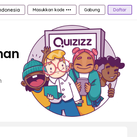
ndonesia
Masukkan kode •••
Gabung
Daftar
han
n