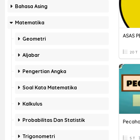
Bahasa Asing
Matematika
ASAS 
Geometri
20 T
Aljabar
Pengertian Angka
Soal Kata Matematika
Kalkulus
Probabilitas Dan Statistik
Pecaha
Trigonometri
5 T