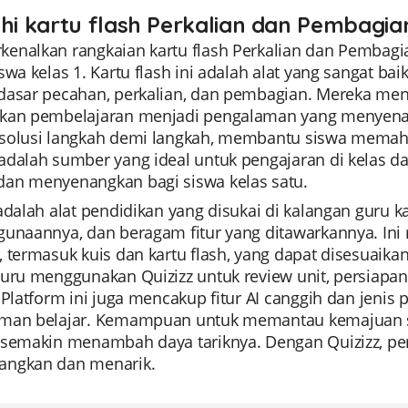
ahi kartu flash Perkalian dan Pembagia
enalkan rangkaian kartu flash Perkalian dan Pembagi
iswa kelas 1. Kartu flash ini adalah alat yang sangat
dasar pecahan, perkalian, dan pembagian. Mereka men
kan pembelajaran menjadi pengalaman yang menyenangka
solusi langkah demi langkah, membantu siswa memah
adalah sumber yang ideal untuk pengajaran di kelas 
an menyenangkan bagi siswa kelas satu.
 adalah alat pendidikan yang disukai di kalangan gur
gunaannya, dan beragam fitur yang ditawarkannya. Ini
, termasuk kuis dan kartu flash, yang dapat disesua
uru menggunakan Quizizz untuk review unit, persiapan uj
 Platform ini juga mencakup fitur AI canggih dan jeni
man belajar. Kemampuan untuk memantau kemajuan si
 semakin menambah daya tariknya. Dengan Quizizz, pem
ngkan dan menarik.