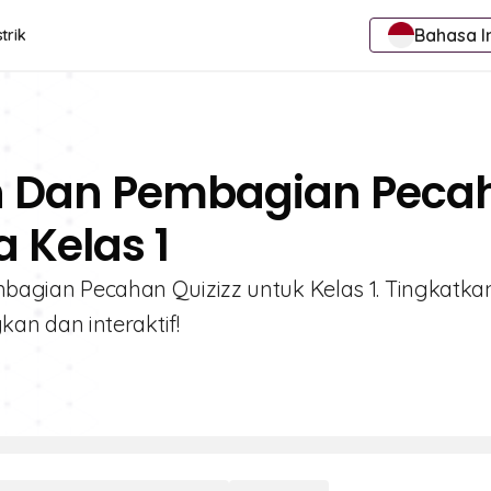
Bahasa I
trik
an Dan Pembagian Peca
 Kelas 1
embagian Pecahan Quizizz untuk Kelas 1. Tingkatka
n dan interaktif!