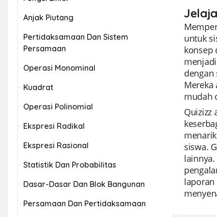
Jelaj
Anjak Piutang
Memperk
Pertidaksamaan Dan Sistem
untuk s
Persamaan
konsep 
menjadi
Operasi Monominal
dengan 
Mereka 
Kuadrat
mudah d
Operasi Polinomial
Quizizz
keserba
Ekspresi Radikal
menarik
Ekspresi Rasional
siswa. G
lainnya.
Statistik Dan Probabilitas
pengala
laporan
Dasar-Dasar Dan Blok Bangunan
menyena
Persamaan Dan Pertidaksamaan