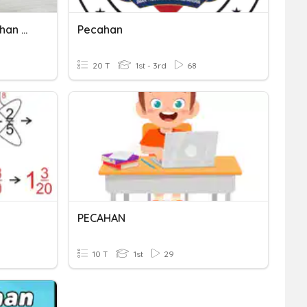
Pecahan Positif Dan Pecahan Negatif
Pecahan
20 T
1st - 3rd
68
PECAHAN
10 T
1st
29