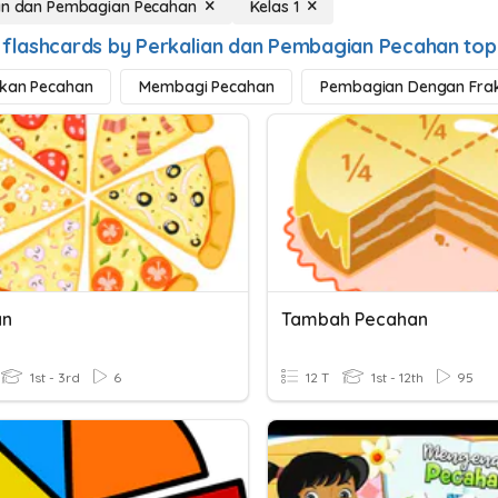
an dan Pembagian Pecahan
Kelas 1
 flashcards by Perkalian dan Pembagian Pecahan top
ikan Pecahan
Membagi Pecahan
Pembagian Dengan Frak
an
Tambah Pecahan
1st - 3rd
6
12 T
1st - 12th
95