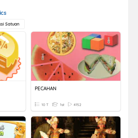
ics
si Satuan
PECAHAN
10 T
1st
4152