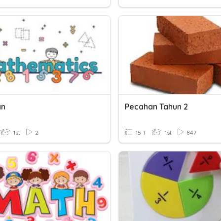
an
Pecahan Tahun 2
1st
2
15 T
1st
847