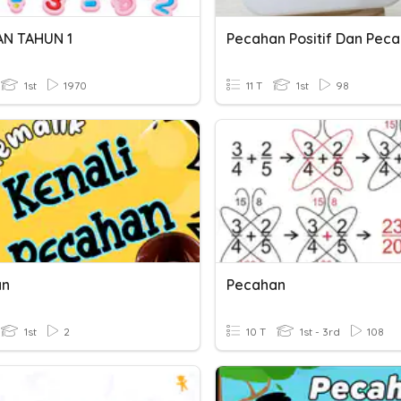
N TAHUN 1
1st
1970
11 T
1st
98
an
Pecahan
1st
2
10 T
1st - 3rd
108