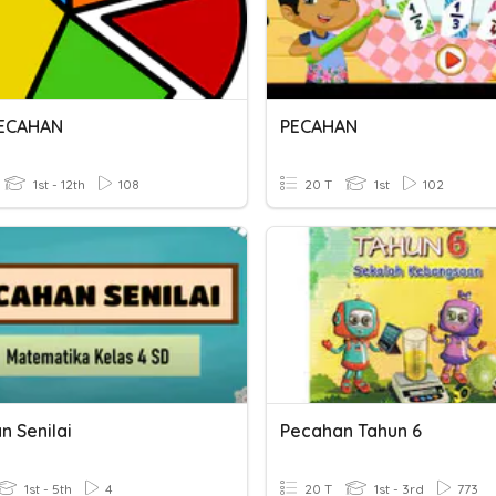
PECAHAN
PECAHAN
1st - 12th
108
20 T
1st
102
n Senilai
Pecahan Tahun 6
1st - 5th
4
20 T
1st - 3rd
773