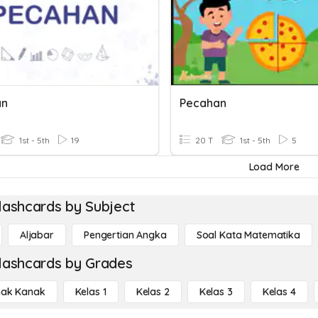
an
Pecahan
1st - 5th
19
20 T
1st - 5th
5
Load More
lashcards by Subject
Aljabar
Pengertian Angka
Soal Kata Matematika
lashcards by Grades
ak Kanak
Kelas 1
Kelas 2
Kelas 3
Kelas 4