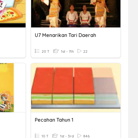
U7 Menarikan Tari Daerah
20 T
1st - 7th
22
Pecahan Tahun 1
10 T
1st - 3rd
846