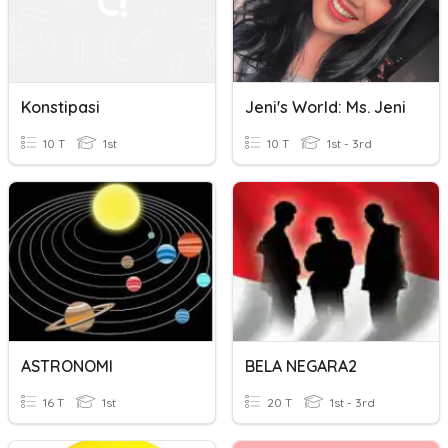
Konstipasi
Jeni's World: Ms. Jeni
10 T
1st
10 T
1st - 3rd
ASTRONOMI
BELA NEGARA2
16 T
1st
20 T
1st - 3rd