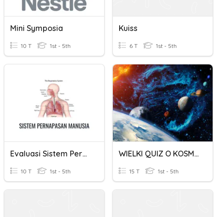
Mini Symposia
Kuiss
10 T
1st - 5th
6 T
1st - 5th
Evaluasi Sistem Pernapasan Pada Manusia
WIELKI QUIZ O KOSMOSIE
10 T
1st - 5th
15 T
1st - 5th