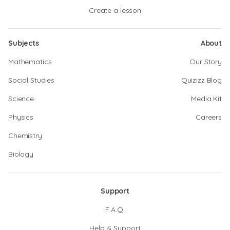
Create a lesson
Subjects
About
Mathematics
Our Story
Social Studies
Quizizz Blog
Science
Media Kit
Physics
Careers
Chemistry
Biology
Support
F.A.Q.
Help & Support