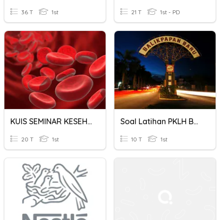
36 T
1st
21 T
1st - PD
KUIS SEMINAR KESEHATAN
Soal Latihan PKLH Bab 6. Flora Dan Fauna Kota Balikpapan
20 T
1st
10 T
1st