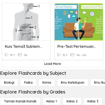
Kuis Tema3 Subtema 2 Pembelajaran 1 & 2
Pre-Test Pertemuan 5
15 T
1st
15 T
1st - Uni
Load More
Explore Flashcards by Subject
Biologi
Fisika
Kimia
Ilmu Kehidupan
Ilmu B
Explore Flashcards by Grades
Taman Kanak Kanak
Kelas 1
Kelas 2
Kelas 3