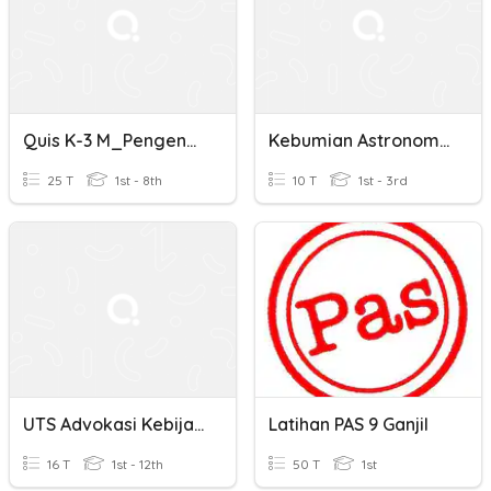
Quis K-3 M_Pengendalian Mutu 19 Nov 2020
Kebumian Astronomi 1
25 T
1st - 8th
10 T
1st - 3rd
UTS Advokasi Kebijakan
Latihan PAS 9 Ganjil
16 T
1st - 12th
50 T
1st