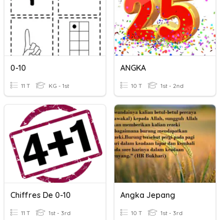
0-10
ANGKA
11 T
KG - 1st
10 T
1st - 2nd
Chiffres De 0-10
Angka Jepang
11 T
1st - 3rd
10 T
1st - 3rd