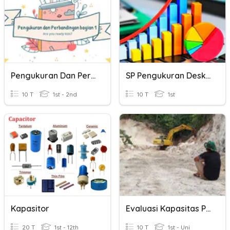
Pengukuran Dan Perbandingan
SP Pengukuran Deskripsi , Permutasi Dan Kombinasi
10 T
1st - 2nd
10 T
1st
Kapasitor
Evaluasi Kapasitas Pemahaman Pengawas Jalan
20 T
1st - 12th
10 T
1st - Uni