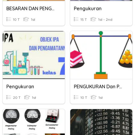
BESARAN DAN PENGUKURAN
Pengukuran
10 T
1st
15 T
1st - 2nd
Pengukuran
PENGUKURAN Dan PANJANG
20 T
1st
10 T
1st