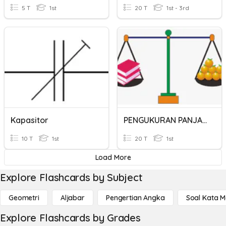
5 T
1st
20 T
1st - 3rd
Kapasitor
PENGUKURAN PANJANG, BERAT DAN WAKTU
10 T
1st
20 T
1st
Load More
Explore Flashcards by Subject
Geometri
Aljabar
Pengertian Angka
Soal Kata 
Explore Flashcards by Grades