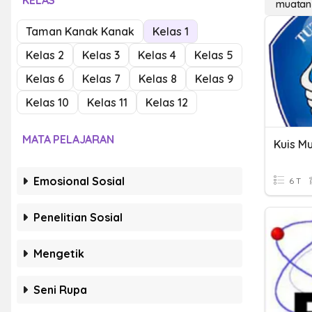
KELAS
muatan l
Taman Kanak Kanak
Kelas 1
Kelas 2
Kelas 3
Kelas 4
Kelas 5
Kelas 6
Kelas 7
Kelas 8
Kelas 9
Kelas 10
Kelas 11
Kelas 12
MATA PELAJARAN
Kuis Mu
Emosional Sosial
6 T
Penelitian Sosial
Mengetik
Seni Rupa