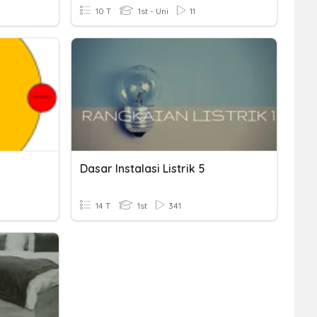
10 T
1st - Uni
11
Dasar Instalasi Listrik 5
14 T
1st
341