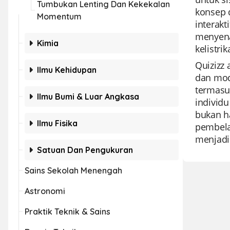
Tumbukan Lenting Dan Kekekalan
konsep d
Momentum
interak
menyena
Kimia
kelistr
Quizizz
Ilmu Kehidupan
dan mod
termasu
Ilmu Bumi & Luar Angkasa
individ
bukan h
Ilmu Fisika
pembelaj
menjadik
Satuan Dan Pengukuran
Sains Sekolah Menengah
Astronomi
Praktik Teknik & Sains