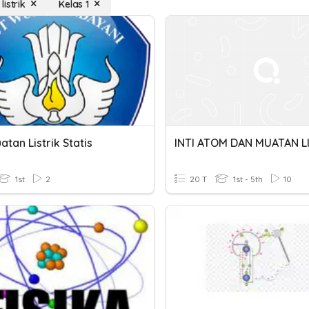
istrik
Kelas 1
atan Listrik Statis
INTI ATOM DAN MUATAN L
1st
2
20 T
1st - 5th
10