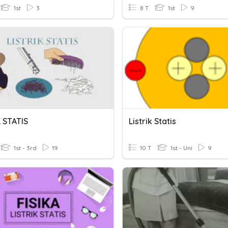
1st
3
8 T
1st
9
 STATIS
Listrik Statis
1st - 3rd
19
10 T
1st - Uni
9