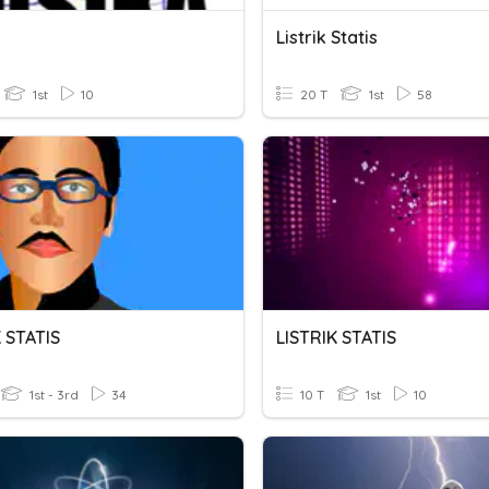
Listrik Statis
1st
10
20 T
1st
58
 STATIS
LISTRIK STATIS
1st - 3rd
34
10 T
1st
10