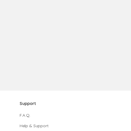
Support
F.A.Q.
Help & Support