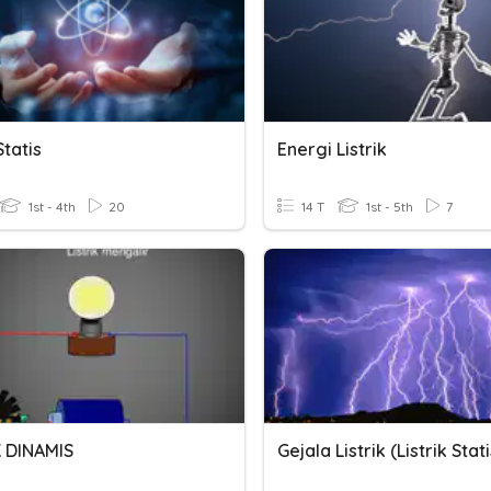
Statis
Energi Listrik
1st - 4th
20
14 T
1st - 5th
7
K DINAMIS
Gejala Listrik (listrik Stati