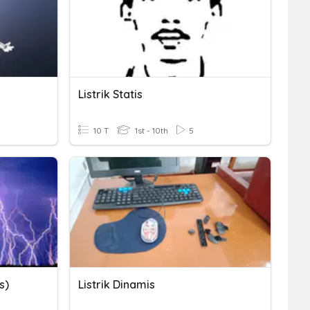
Listrik Statis
10 T
1st - 10th
5
s)
Listrik Dinamis