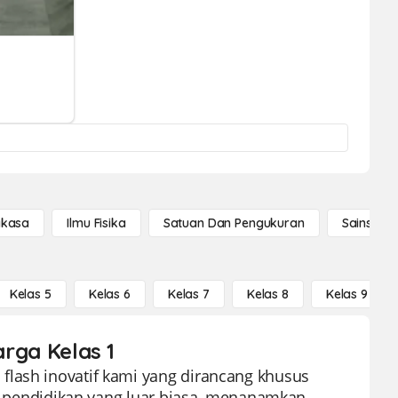
gkasa
Ilmu Fisika
Satuan Dan Pengukuran
Sains Se
Kelas 5
Kelas 6
Kelas 7
Kelas 8
Kelas 9
arga Kelas 1
flash inovatif kami yang dirancang khusus
lat pendidikan yang luar biasa, menanamkan