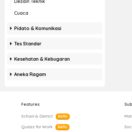
Desain Teknik
Cuaca
Pidato & Komunikasi
Tes Standar
Kesehatan & Kebugaran
Aneka Ragam
Features
Sub
School & District
Mat
BARU
Quizizz for Work
Soci
BARU