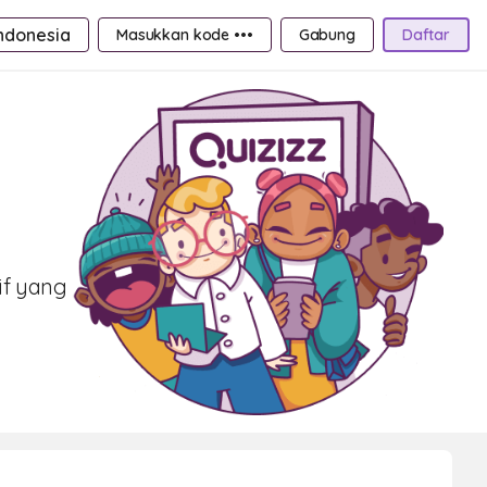
ndonesia
Masukkan kode •••
Gabung
Daftar
tif yang