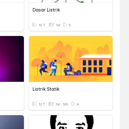
Dasar Listrik
10 T
1st
5
Listrik Statik
12 T
1st - 5th
4