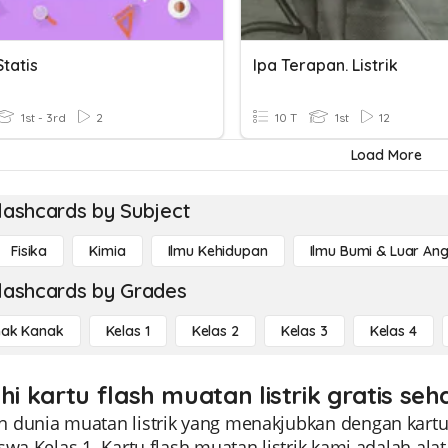
Statis
Ipa Terapan. Listrik
1st - 3rd
2
10 T
1st
12
Load More
lashcards by Subject
Fisika
Kimia
Ilmu Kehidupan
Ilmu Bumi & Luar An
lashcards by Grades
ak Kanak
Kelas 1
Kelas 2
Kelas 3
Kelas 4
hi kartu flash muatan listrik gratis seh
 dunia muatan listrik yang menakjubkan dengan kartu 
swa Kelas 1. Kartu flash muatan listrik kami adalah a