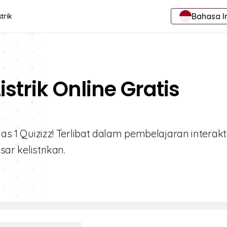
Bahasa I
trik
strik Online Gratis
las 1 Quizizz! Terlibat dalam pembelajaran interak
 kelistrikan.