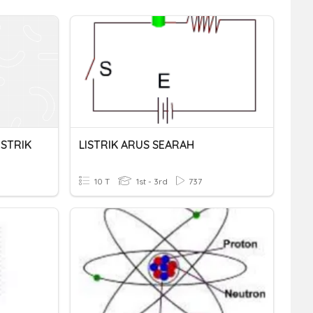
ISTRIK
LISTRIK ARUS SEARAH
10 T
1st - 3rd
737