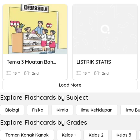
Tema 3 Muatan Bahasa Indonesia
LISTRIK STATIS
15 T
2nd
15 T
2nd
Load More
Explore Flashcards by Subject
Biologi
Fisika
Kimia
Ilmu Kehidupan
Ilmu B
Explore Flashcards by Grades
Taman Kanak Kanak
Kelas 1
Kelas 2
Kelas 3