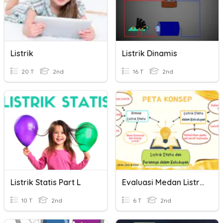
Listrik
Listrik Dinamis
20 T
2nd
16 T
2nd
Listrik Statis Part L
Evaluasi Medan Listrik
10 T
2nd
6 T
2nd