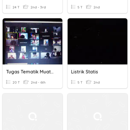
24 T
2nd - 3rd
5 T
2nd
Tugas Tematik Muatan IPA Dan IPS Sub Tema 2
Listrik Statis
20 T
2nd - 6th
5 T
2nd