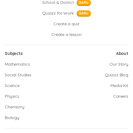
School & District
BARU
Quizizz for Work
BARU
Create a quiz
Create a lesson
Subjects
About
Mathematics
Our Story
Social Studies
Quizizz Blog
Science
Media Kit
Physics
Careers
Chemistry
Biology