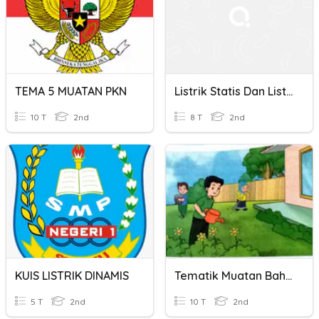
TEMA 5 MUATAN PKN
Listrik Statis Dan Listrik Dinamis
10 T
2nd
8 T
2nd
KUIS LISTRIK DINAMIS
Tematik Muatan Bahasa Indonesia
5 T
2nd
10 T
2nd