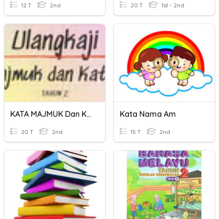
12 T
2nd
20 T
1st - 2nd
KATA MAJMUK Dan KATA GANDA
Kata Nama Am
20 T
2nd
15 T
2nd