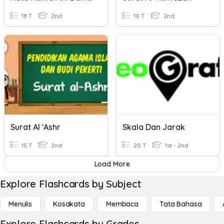
18 T
2nd
10 T
2nd
Surat Al 'Ashr
Skala Dan Jarak
15 T
2nd
20 T
1st - 2nd
Load More
Explore Flashcards by Subject
Menulis
Kosakata
Membaca
Tata Bahasa
Explore Flashcards by Grades