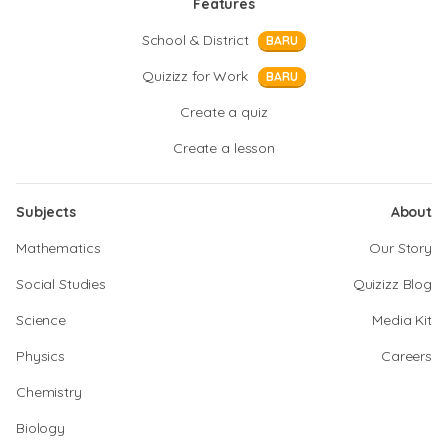
Features
School & District
BARU
Quizizz for Work
BARU
Create a quiz
Create a lesson
Subjects
About
Mathematics
Our Story
Social Studies
Quizizz Blog
Science
Media Kit
Physics
Careers
Chemistry
Biology