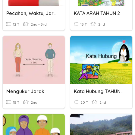
Pecahan, Waktu, Jarak, Berat
KATA ARAH TAHUN 2
12 T
2nd - 3rd
15 T
2nd
Mengukur Jarak
Kata Hubung TAHUN 2
15 T
2nd
20 T
2nd