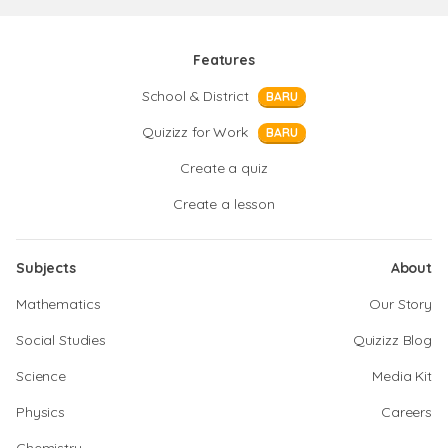
Features
School & District
BARU
Quizizz for Work
BARU
Create a quiz
Create a lesson
Subjects
About
Mathematics
Our Story
Social Studies
Quizizz Blog
Science
Media Kit
Physics
Careers