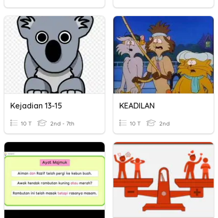
Kejadian 13-15
KEADILAN
10 T
2nd - 7th
10 T
2nd