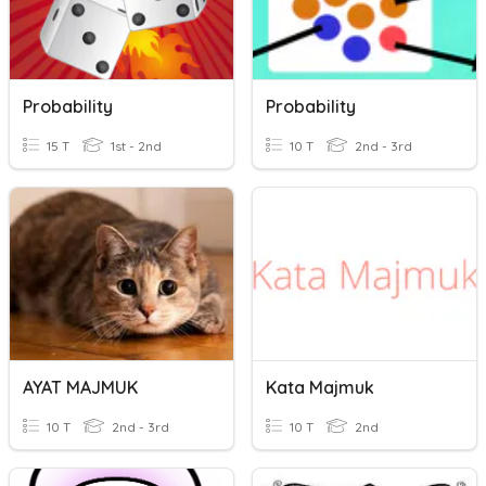
Probability
Probability
15 T
1st - 2nd
10 T
2nd - 3rd
AYAT MAJMUK
Kata Majmuk
10 T
2nd - 3rd
10 T
2nd