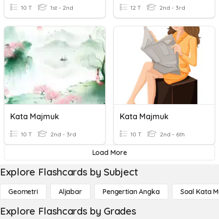
10 T
1st - 2nd
12 T
2nd - 3rd
Kata Majmuk
Kata Majmuk
10 T
2nd - 3rd
10 T
2nd - 6th
Load More
Explore Flashcards by Subject
Geometri
Aljabar
Pengertian Angka
Soal Kata 
Explore Flashcards by Grades