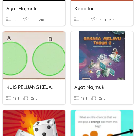
Ayat Majmuk
Keadilan
10 T
1st - 2nd
10 T
2nd - 5th
KUIS PELUANG KEJADIAN SALING BEBAS
Ayat Majmuk
12 T
2nd
12 T
2nd