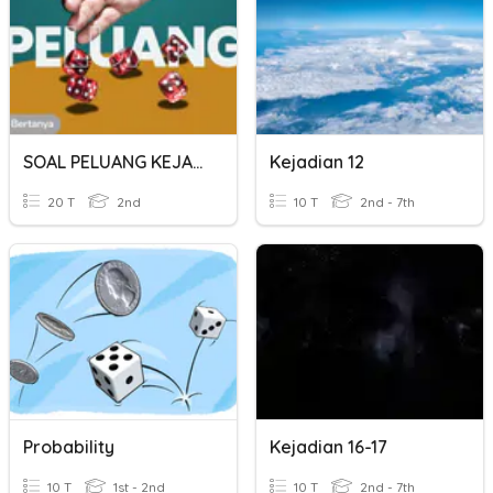
SOAL PELUANG KEJADIAN
Kejadian 12
20 T
2nd
10 T
2nd - 7th
Probability
Kejadian 16-17
10 T
1st - 2nd
10 T
2nd - 7th