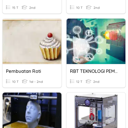
15 T
2nd
10 T
2nd
Pembuatan Roti
RBT TEKNOLOGI PEMBUATAN
10 T
1st - 2nd
12 T
2nd