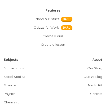
Features
School & District
BARU
Quizizz for Work
BARU
Create a quiz
Create a lesson
Subjects
About
Mathematics
Our Story
Social Studies
Quizizz Blog
Science
Media Kit
Physics
Careers
Chemistry