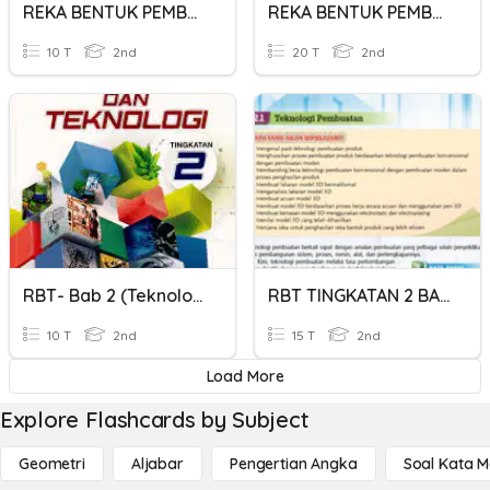
REKA BENTUK PEMBUATAN
REKA BENTUK PEMBUATAN
10 T
2nd
20 T
2nd
RBT- Bab 2 (Teknologi Pembuatan & Proses Pembuatan)
RBT TINGKATAN 2 BAB 2.1 TEKNOLOGI PEMBUATAN
10 T
2nd
15 T
2nd
Load More
Explore Flashcards by Subject
Geometri
Aljabar
Pengertian Angka
Soal Kata 