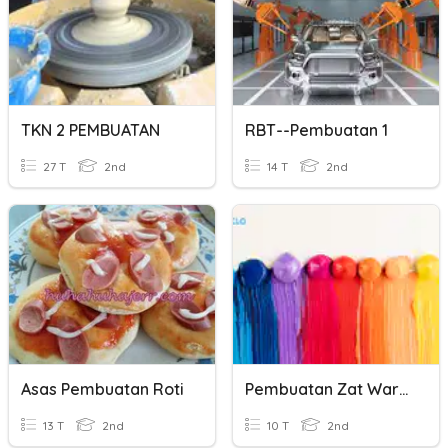
TKN 2 PEMBUATAN
RBT--Pembuatan 1
27 T
2nd
14 T
2nd
Asas Pembuatan Roti
Pembuatan Zat Warna
13 T
2nd
10 T
2nd