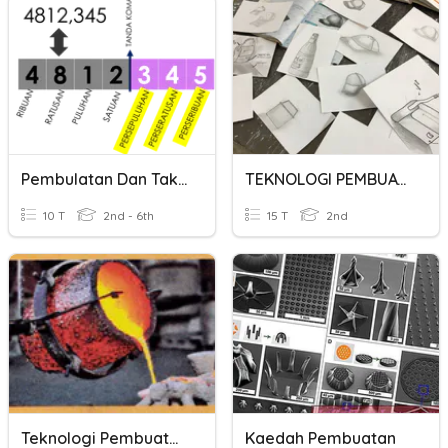
Pembulatan Dan Taksiran
TEKNOLOGI PEMBUATAN
10 T
2nd - 6th
15 T
2nd
Teknologi Pembuatan
Kaedah Pembuatan