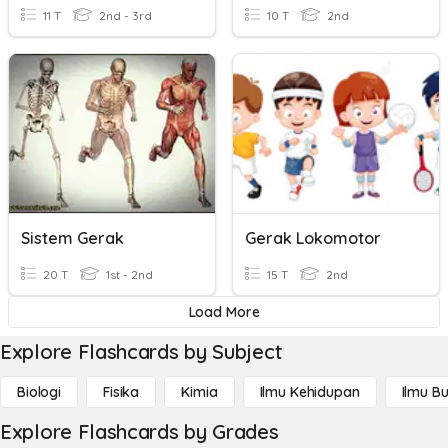
11 T
2nd - 3rd
10 T
2nd
Sistem Gerak
Gerak Lokomotor
20 T
1st - 2nd
15 T
2nd
Load More
Explore Flashcards by Subject
Biologi
Fisika
Kimia
Ilmu Kehidupan
Ilmu B
Explore Flashcards by Grades