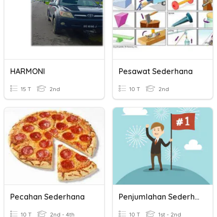
HARMONI
Pesawat Sederhana
15 T
2nd
10 T
2nd
Pecahan Sederhana
Penjumlahan Sederhana TK B
10 T
2nd - 4th
10 T
1st - 2nd