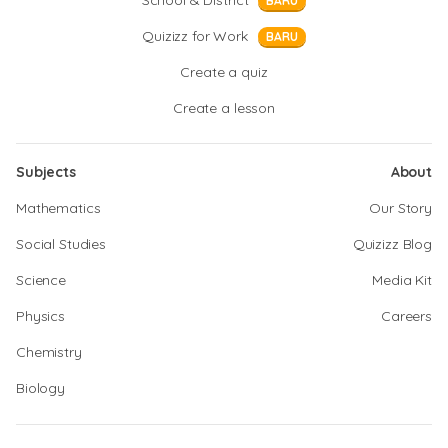
School & District
BARU
Quizizz for Work
BARU
Create a quiz
Create a lesson
Subjects
About
Mathematics
Our Story
Social Studies
Quizizz Blog
Science
Media Kit
Physics
Careers
Chemistry
Biology