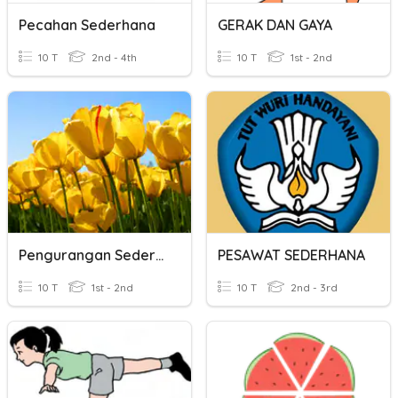
Pecahan Sederhana
GERAK DAN GAYA
10 T
2nd - 4th
10 T
1st - 2nd
Pengurangan Sederhana
PESAWAT SEDERHANA
10 T
1st - 2nd
10 T
2nd - 3rd