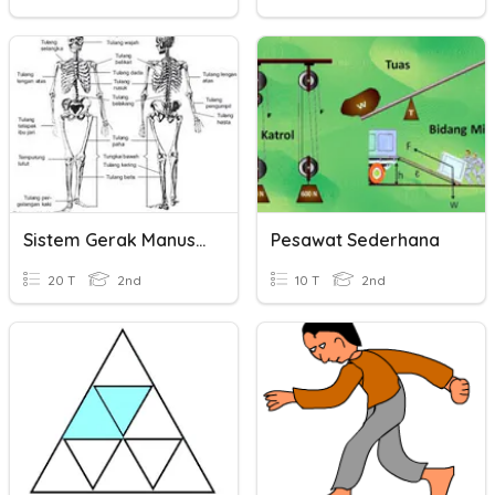
Sistem Gerak Manusia
Pesawat Sederhana
20 T
2nd
10 T
2nd