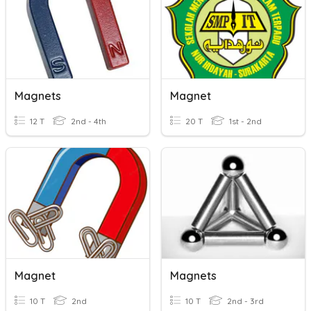
Magnets
Magnet
12 T
2nd - 4th
20 T
1st - 2nd
Magnet
Magnets
10 T
2nd
10 T
2nd - 3rd