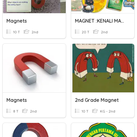
Magnets
MAGNET :KENALI MAGNET
10 T
2nd
20 T
2nd
Magnets
2nd Grade Magnet
8 T
2nd
10 T
KG - 2nd