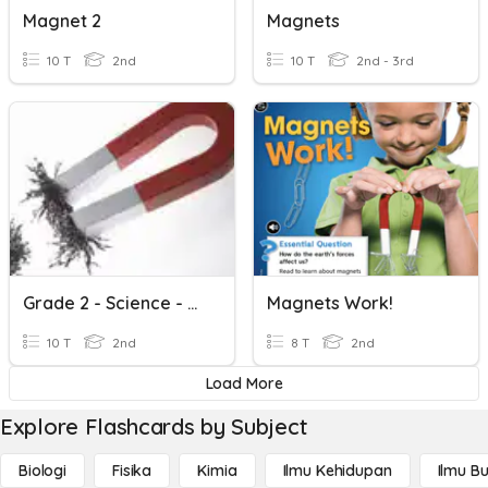
Magnet 2
Magnets
10 T
2nd
10 T
2nd - 3rd
Grade 2 - Science - Magnet
Magnets Work!
10 T
2nd
8 T
2nd
Load More
Explore Flashcards by Subject
Biologi
Fisika
Kimia
Ilmu Kehidupan
Ilmu B