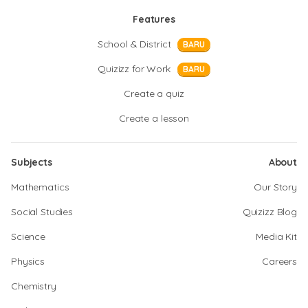
Features
School & District
BARU
Quizizz for Work
BARU
Create a quiz
Create a lesson
Subjects
About
Mathematics
Our Story
Social Studies
Quizizz Blog
Science
Media Kit
Physics
Careers
Chemistry