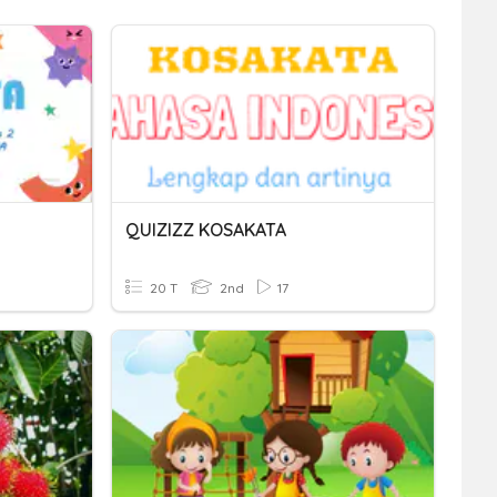
QUIZIZZ KOSAKATA
20 T
2nd
17