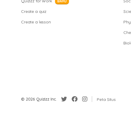
Quizizz for Work
Soci
BARU
Create a quiz
Sci
Create a lesson
Phy
Che
Bio
© 2026 Quizizz Inc.
Peta Situs