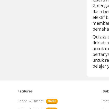
2, deng
flash b
efektif 
membant
pemaham
Quizizz
fleksib
untuk me
pertany
untuk re
belajar 
Features
Sub
School & District
Mat
BARU