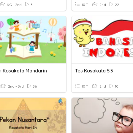
KG - 2nd
3
10 T
2nd
22
ih Kosakata Mandarin
Tes Kosakata 5.3
2nd - 3rd
36
10 T
2nd
10