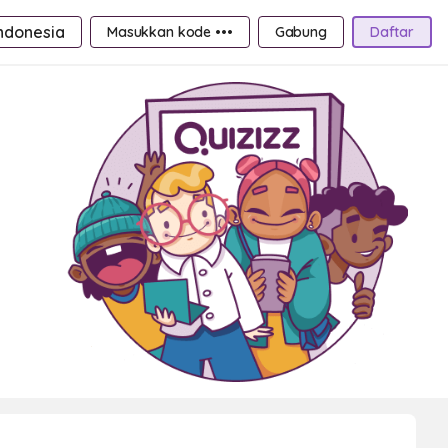
ndonesia
Masukkan kode •••
Gabung
Daftar