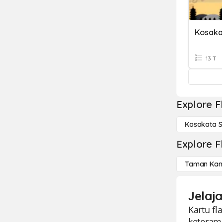
Kosakat
13 T
Explore F
Kosakata 
Explore F
Taman Kan
Jelaj
Kartu fl
keteram