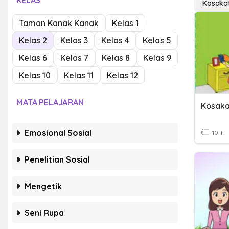
KELAS
Kosaka
Taman Kanak Kanak
Kelas 1
Kelas 2
Kelas 3
Kelas 4
Kelas 5
Kelas 6
Kelas 7
Kelas 8
Kelas 9
Kelas 10
Kelas 11
Kelas 12
MATA PELAJARAN
Kosaka
Emosional Sosial
10 T
Penelitian Sosial
Mengetik
Seni Rupa