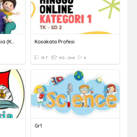
Kosakata Bahasa Indonesia (Keluarga)
Kosakata Profesi
15 T
KG - 2nd
4
Gr1