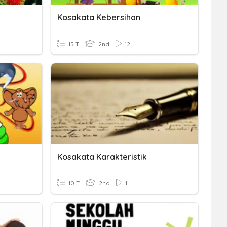
Kosakata Kebersihan
15 T
2nd
12
Kosakata Karakteristik
10 T
2nd
1