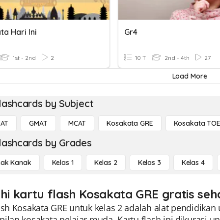
a Hari Ini
Gr4
1st - 2nd
2
10 T
2nd - 4th
27
Load More
lashcards by Subject
SAT
GMAT
MCAT
Kosakata GRE
Kosakata TOE
lashcards by Grades
ak Kanak
Kelas 1
Kelas 2
Kelas 3
Kelas 4
ahi kartu flash Kosakata GRE gratis seh
ash Kosakata GRE untuk kelas 2 adalah alat pendidika
pilan kosakata pelajar muda. Kartu flash ini dikurasi