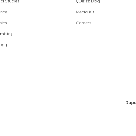
al Studies
Quizizz Blog
ence
Media Kit
sics
Careers
mistry
logy
Dapa