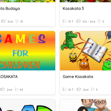
ta Budaya
Kosakata 3
2nd
15
13 T
KG - 2nd
5
KOSAKATA
Game Kosakata
2nd
43
10 T
2nd
3