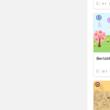
11 T
Berlat
10 T