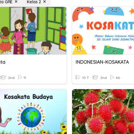
ta GRE
Kelas 2
ta
INDONESIAN-KOSAKATA
2nd
11
10 T
2nd
46