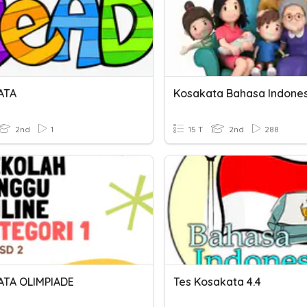
ATA
2nd
1
15 T
2nd
288
TA OLIMPIADE
Tes Kosakata 4.4