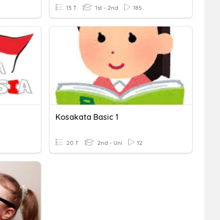
13 T
1st - 2nd
185
Kosakata Basic 1
20 T
2nd - Uni
12