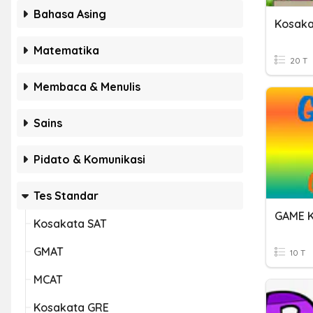
Bahasa Asing
Kosaka
Matematika
20 T
Membaca & Menulis
Sains
Pidato & Komunikasi
Tes Standar
GAME 
Kosakata SAT
GMAT
10 T
MCAT
Kosakata GRE