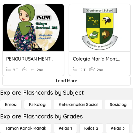
PENGURUSAN MENTAL & EMOSI
Colegio María Montessori: 2° Grado
9 T
1st - 2nd
12 T
2nd
Load More
Explore Flashcards by Subject
Emosi
Psikologi
Keterampilan Sosial
Sosiologi
Explore Flashcards by Grades
Taman Kanak Kanak
Kelas 1
Kelas 2
Kelas 3