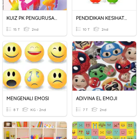
KUIZ PK PENGURUSAN MENTAL DAN EMOSI
PENDIDIKAN KESIHATAN : PENGURUSAN MENTAL DAN EMOSI
15 T
2nd
10 T
2nd
MENGENALI EMOSI
ADIVINA EL EMOJI
8 T
KG - 2nd
7 T
2nd