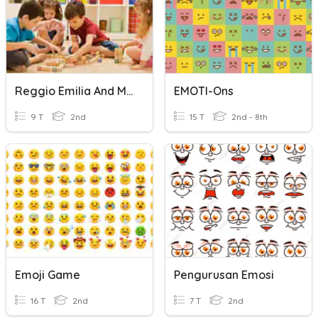
Reggio Emilia And Montessori Approach
EMOTI-Ons
9 T
2nd
15 T
2nd - 8th
Emoji Game
Pengurusan Emosi
16 T
2nd
7 T
2nd