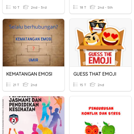
10 T
2nd - 3rd
18 T
2nd - 5th
KEMATANGAN EMOSI
GUESS THAT EMOJI
21 T
2nd
15 T
2nd