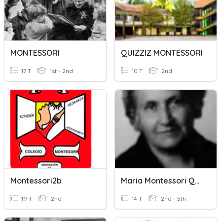
MONTESSORI
QUIZZIZ MONTESSORI
17 T
1st - 2nd
10 T
2nd
Montessori2b
Maria Montessori Quiz
19 T
2nd
14 T
2nd - 5th