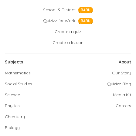
School & District
BARU
Quizizz for Work
BARU
Create a quiz
Create a lesson
Subjects
About
Mathematics
Our Story
Social Studies
Quizizz Blog
Science
Media Kit
Physics
Careers
Chemistry
Biology