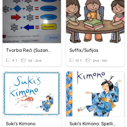
Tvorba Reči (Suzana Pavlović)
Suffix/Sufijos
9 T
1st - 2nd
10 T
2nd - 5th
Suki's Kimono
Suki's Kimono: Spelling