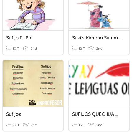
Sufijo P- Pa
Suki's Kimono Summative Review
10 T
2nd
12 T
2nd
Sufijos
SUFIJOS QUECHUA WANKA II
27 T
2nd
15 T
2nd