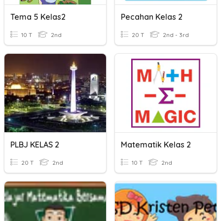
Tema 5 Kelas2
Pecahan Kelas 2
10 T
2nd
20 T
2nd - 3rd
PLBJ KELAS 2
Matematik Kelas 2
20 T
2nd
10 T
2nd