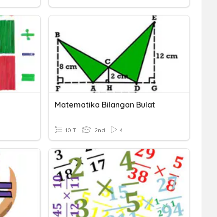
Matematika Bilangan Bulat
10 T
2nd
4