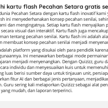
ahi kartu flash Pecahan Setara gratis s
 dunia Pecahan Setara dengan kartu flash inovatif kami
lash ini menyederhanakan konsep pecahan senilai, se
i dan mengingatnya. Setiap kartu flash menyajikan
secara visual dan interaktif. Kartu flash juga menca
an tentang pecahan senilai. Kartu flash ini adalah al
an membuat konsep pecahan senilai menjadi menyenan
 adalah platform yang disukai oleh para pendidik ka
gunaannya. Ini menawarkan berbagai mode permainan
jaran menjadi menyenangkan. Dengan Quizizz, guru
ecara individu dan menyesuaikan kuis untuk memenuhi
g luas berisi sumber daya untuk tinjauan unit, persiapa
kan fitur AI dan berbagai jenis pertanyaan, menjadika
n. Guru sering kali melaporkan Quizizz sebagai alat pend
 yang mudah, dan laporan terperinci.