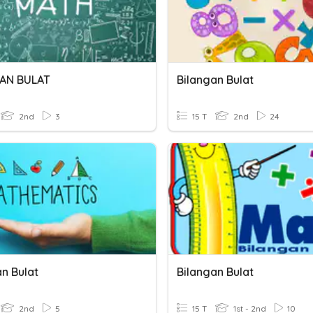
AN BULAT
Bilangan Bulat
2nd
3
15 T
2nd
24
n Bulat
Bilangan Bulat
2nd
5
15 T
1st - 2nd
10