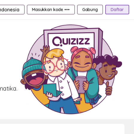
ndonesia
Masukkan kode •••
Gabung
Daftar
atika.