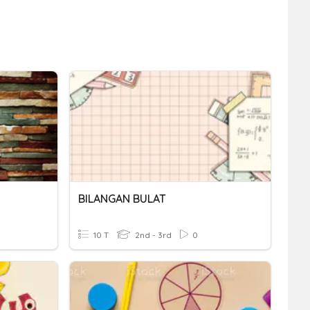
BILANGAN BULAT
10 T
2nd - 3rd
0