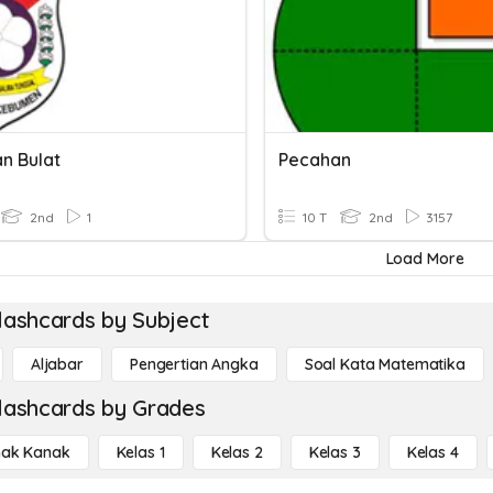
n Bulat
Pecahan
2nd
1
10 T
2nd
3157
Load More
lashcards by Subject
Aljabar
Pengertian Angka
Soal Kata Matematika
lashcards by Grades
ak Kanak
Kelas 1
Kelas 2
Kelas 3
Kelas 4