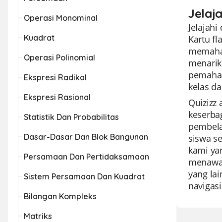
Jelaj
Operasi Monominal
Jelajahi
Kuadrat
Kartu f
memaham
Operasi Polinomial
menarik 
pemaham
Ekspresi Radikal
kelas d
Ekspresi Rasional
Quizizz
keserba
Statistik Dan Probabilitas
pembela
Dasar-Dasar Dan Blok Bangunan
siswa s
kami yan
Persamaan Dan Pertidaksamaan
menawar
yang lai
Sistem Persamaan Dan Kuadrat
navigasi
Bilangan Kompleks
Matriks