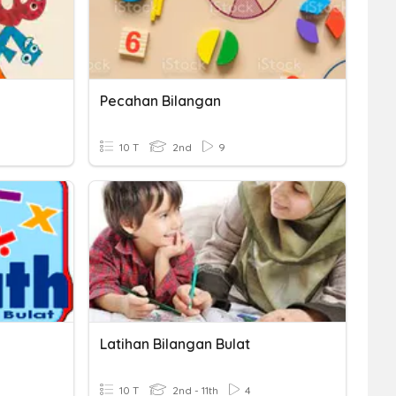
Pecahan Bilangan
10 T
2nd
9
Latihan Bilangan Bulat
10 T
2nd - 11th
4