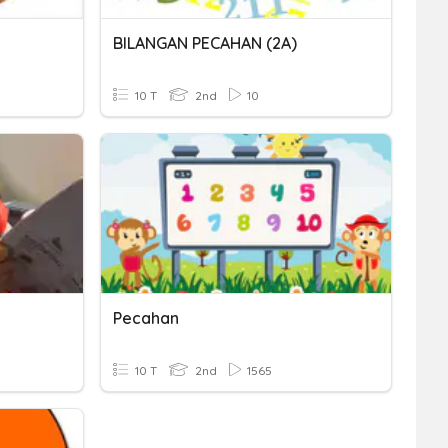
BILANGAN PECAHAN (2A)
10 T
2nd
10
Pecahan
10 T
2nd
1565