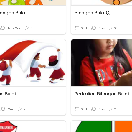
langan Bulat
Biangan BulatQ
1st - 2nd
0
10 T
2nd
10
n Bulat
Perkalian Bilangan Bulat
2nd
9
10 T
2nd
11