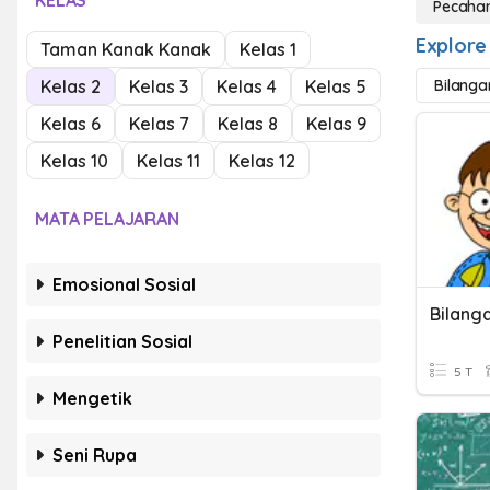
KELAS
Pecaha
Explore
Taman Kanak Kanak
Kelas 1
Kelas 2
Kelas 3
Kelas 4
Kelas 5
Bilanga
Kelas 6
Kelas 7
Kelas 8
Kelas 9
Kelas 10
Kelas 11
Kelas 12
MATA PELAJARAN
Emosional Sosial
Bilanga
Penelitian Sosial
5 T
Mengetik
Seni Rupa