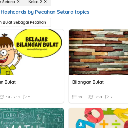
n Setara
Kelas 2
 flashcards by Pecahan Setara topics
n Bulat Sebagai Pecahan
n Bulat
Bilangan Bulat
1st - 2nd
11
10 T
2nd
2