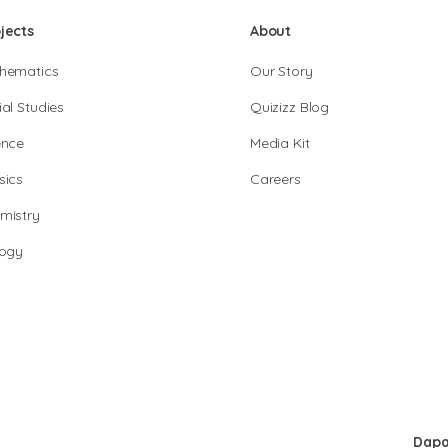
jects
About
hematics
Our Story
al Studies
Quizizz Blog
ence
Media Kit
sics
Careers
mistry
logy
Dapa