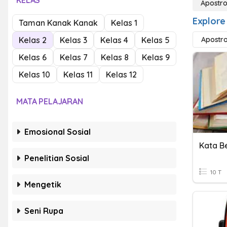
KELAS
Apostro
Explore
Taman Kanak Kanak
Kelas 1
Kelas 2
Kelas 3
Kelas 4
Kelas 5
Apostr
Kelas 6
Kelas 7
Kelas 8
Kelas 9
Kelas 10
Kelas 11
Kelas 12
MATA PELAJARAN
Emosional Sosial
Kata B
Penelitian Sosial
10 T
Mengetik
Seni Rupa