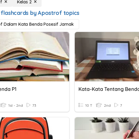
f
Kelas 2
 flashcards by Apostrof topics
of Dalam Kata Benda Posesif Jamak
enda P1
Kata-Kata Tentang Bend
1st - 2nd
73
10 T
2nd
7