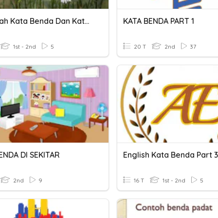
Murojaah Kata Benda Dan Kata Kerja
KATA BENDA PART 1
1st - 2nd
5
20 T
2nd
37
ENDA DI SEKITAR
English Kata Benda Part 3
2nd
9
16 T
1st - 2nd
5