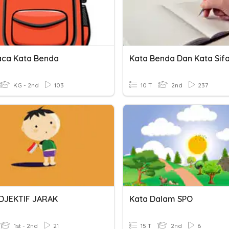
ca Kata Benda
Kata Benda Dan Kata Sifa
KG - 2nd
103
10 T
2nd
237
DJEKTIF JARAK
Kata Dalam SPO
1st - 2nd
21
15 T
2nd
6