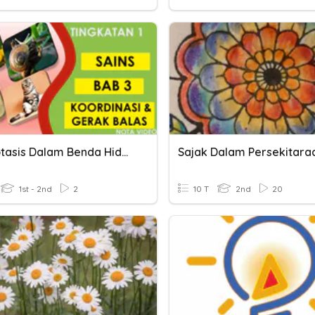
Hemeotasis Dalam Benda Hidup
1st - 2nd
2
10 T
2nd
20