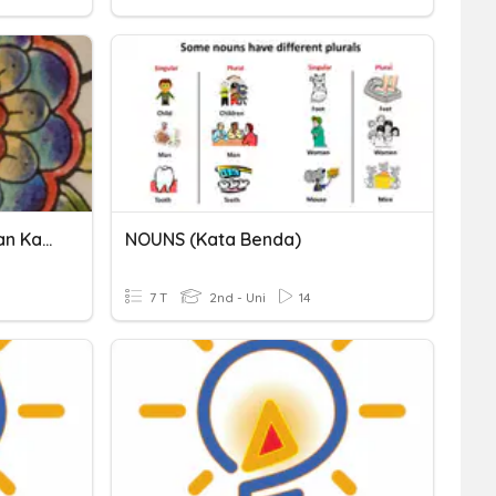
Sajak Dalam Persekitaraan Kata-Kata
NOUNS (Kata Benda)
7 T
2nd - Uni
14