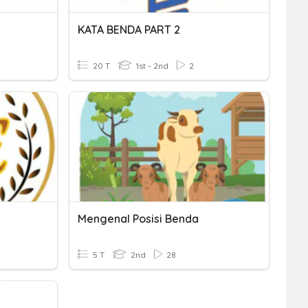
KATA BENDA PART 2
20 T
1st - 2nd
2
Mengenal Posisi Benda
5 T
2nd
28