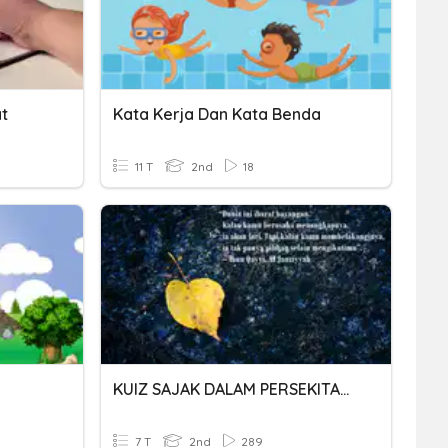
t
Kata Kerja Dan Kata Benda
11 T
2nd
18
KUIZ SAJAK DALAM PERSEKITARAN KATA-KATA
7 T
2nd
289