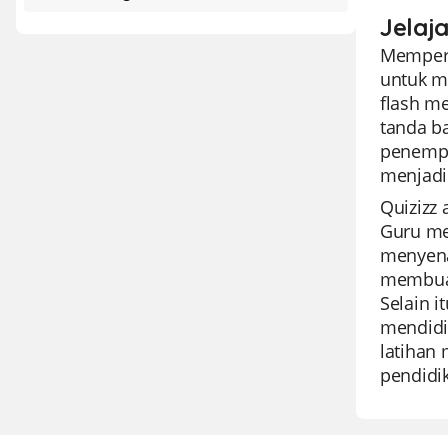
Jelaj
Memperke
untuk m
flash m
tanda ba
penempat
menjadi
Quizizz
Guru me
menyena
membuat
Selain i
mendidik
latihan 
pendidi