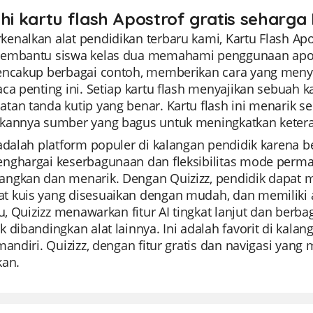
ahi kartu flash Apostrof gratis seharga 
nalkan alat pendidikan terbaru kami, Kartu Flash Apost
embantu siswa kelas dua memahami penggunaan apostr
encakup berbagai contoh, memberikan cara yang men
ca penting ini. Setiap kartu flash menyajikan sebuah 
an tanda kutip yang benar. Kartu flash ini menarik sec
kannya sumber yang bagus untuk meningkatkan keter
 adalah platform populer di kalangan pendidik karena
nghargai keserbagunaan dan fleksibilitas mode per
ngkan dan menarik. Dengan Quizizz, pendidik dapat m
 kuis yang disesuaikan dengan mudah, dan memiliki a
tu, Quizizz menawarkan fitur AI tingkat lanjut dan berb
 dibandingkan alat lainnya. Ini adalah favorit di kalan
mandiri. Quizizz, dengan fitur gratis dan navigasi ya
kan.