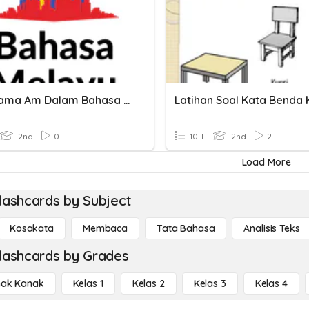
Kata Nama Am Dalam Bahasa Melayu
2nd
0
10 T
2nd
2
Load More
lashcards by Subject
Kosakata
Membaca
Tata Bahasa
Analisis Teks
lashcards by Grades
ak Kanak
Kelas 1
Kelas 2
Kelas 3
Kelas 4