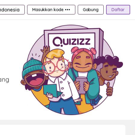
ndonesia
Masukkan kode •••
Gabung
Daftar
yang