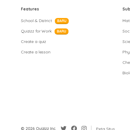
Features
Sub
School & District
Mat
BARU
Quizizz for Work
Soci
BARU
Create a quiz
Sci
Create a lesson
Phy
Che
Bio
© 2026 Quizizz Inc.
Peta Situs