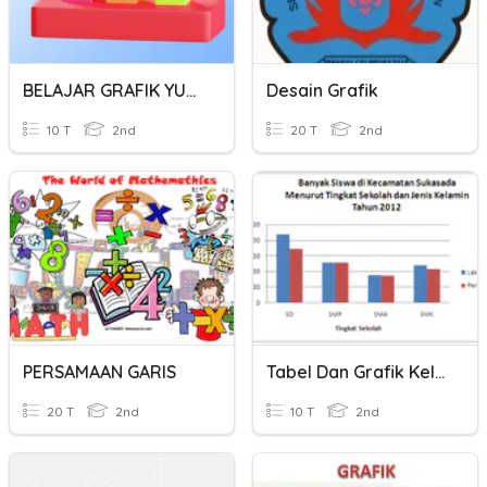
BELAJAR GRAFIK YUK!!
Desain Grafik
10 T
2nd
20 T
2nd
PERSAMAAN GARIS
Tabel Dan Grafik Kelas 2
20 T
2nd
10 T
2nd