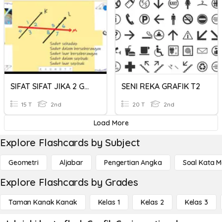
SIFAT SIFAT JIKA 2 GARIS SEJAJAR DI POTONG OLEH SEBUAH GARIS
SENI REKA GRAFIK T2
15 T
2nd
20 T
2nd
Load More
Explore Flashcards by Subject
Geometri
Aljabar
Pengertian Angka
Soal Kata 
Explore Flashcards by Grades
Taman Kanak Kanak
Kelas 1
Kelas 2
Kelas 3