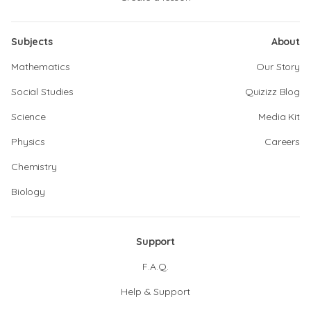
Subjects
About
Mathematics
Our Story
Social Studies
Quizizz Blog
Science
Media Kit
Physics
Careers
Chemistry
Biology
Support
F.A.Q.
Help & Support