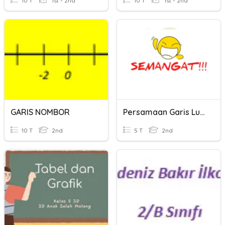
10 T
1st - 2nd
10 T
1st - 2nd
GARIS NOMBOR
Persamaan Garis Lurus
10 T
2nd
5 T
2nd