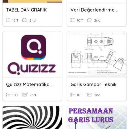
TABEL DAN GRAFIK
Veri Değerlendirme Grafik
15 T
2nd
10 T
2nd
Quizizz Matematika (Garis Dan Ruas Garis)
Garis Gambar Teknik
10 T
2nd
10 T
2nd