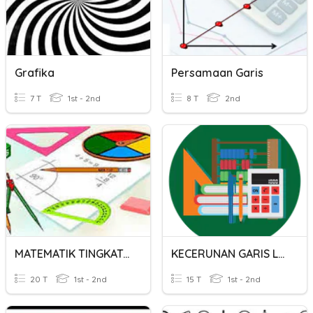
Grafika
Persamaan Garis
7 T
1st - 2nd
8 T
2nd
MATEMATIK TINGKATAN 1 - GARIS DAN SUDUT
KECERUNAN GARIS LURUS
20 T
1st - 2nd
15 T
1st - 2nd