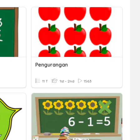
Pengurangan
11 T
1st - 2nd
1563