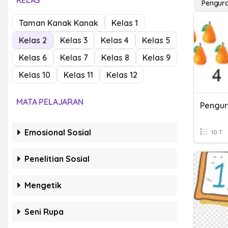
KELAS
Pengur
Taman Kanak Kanak
Kelas 1
Kelas 2
Kelas 3
Kelas 4
Kelas 5
Kelas 6
Kelas 7
Kelas 8
Kelas 9
Kelas 10
Kelas 11
Kelas 12
MATA PELAJARAN
Pengur
Emosional Sosial
10 T
Penelitian Sosial
Mengetik
Seni Rupa