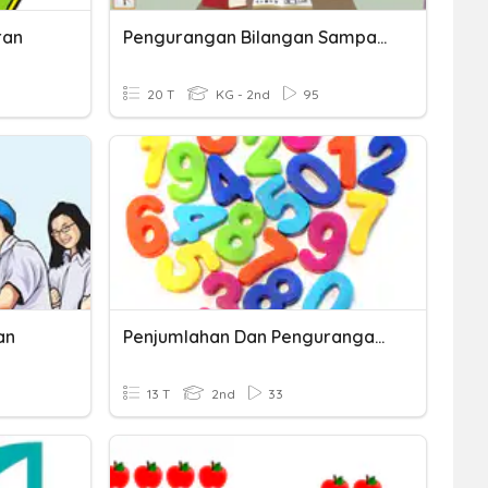
ran
Pengurangan Bilangan Sampai 20
20 T
KG - 2nd
95
an
Penjumlahan Dan Pengurangan Bilangan Cacah
13 T
2nd
33