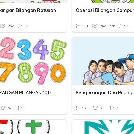
angan Bilangan Ratusan
Operasi Bilangan Campu
2nd
110
15 T
2nd - 6th
53
PENGURANGAN BILANGAN 101-500
Pengurangan Dua Bilang
2nd
2
10 T
2nd
7