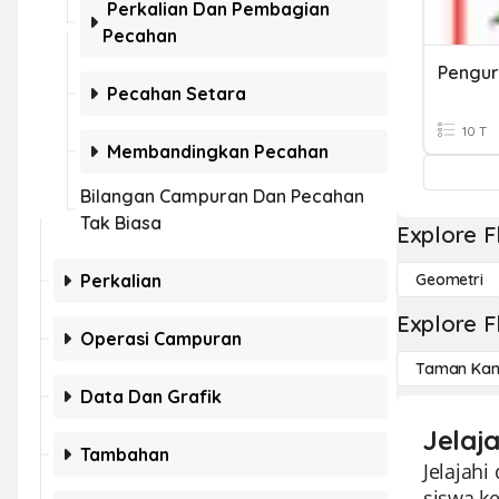
Perkalian Dan Pembagian
Pecahan
Pengu
Pecahan Setara
10 T
Membandingkan Pecahan
Bilangan Campuran Dan Pecahan
Tak Biasa
Explore F
Perkalian
Geometri
Explore F
Operasi Campuran
Taman Kan
Data Dan Grafik
Jelaj
Tambahan
Jelajah
siswa ke