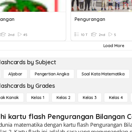
rangan
Pengurangan
2nd
45
10 T
2nd
5
Load More
lashcards by Subject
Aljabar
Pengertian Angka
Soal Kata Matematika
lashcards by Grades
ak Kanak
Kelas 1
Kelas 2
Kelas 3
Kelas 4
ahi kartu flash Pengurangan Bilangan 
i dunia matematika dengan kartu flash Pengurangan B
las 2. Kartu flash ini adalah cara yang menyenangkan d