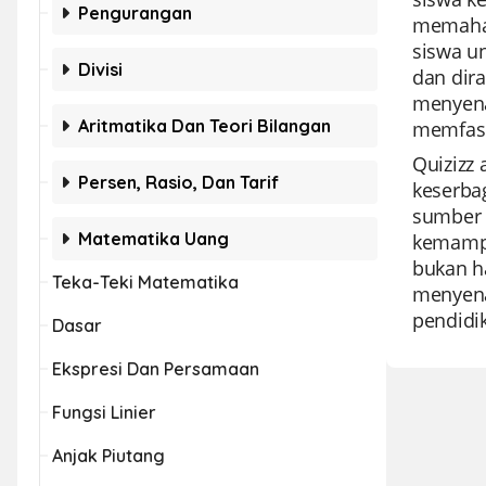
Pengurangan
memaham
siswa u
Divisi
dan dir
menyena
Aritmatika Dan Teori Bilangan
memfasi
Quizizz
Persen, Rasio, Dan Tarif
keserba
sumber 
Matematika Uang
kemampu
bukan ha
Teka-Teki Matematika
menyenan
pendidik
Dasar
Ekspresi Dan Persamaan
Fungsi Linier
Anjak Piutang