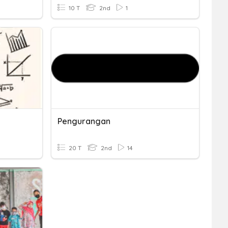
10 T
2nd
1
Pengurangan
20 T
2nd
14