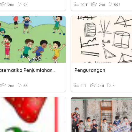
2nd
94
10 T
2nd
597
KUIS Matematika Penjumlahan Dan Pengurangan Bilangan
Pengurangan
2nd
66
11 T
2nd
4