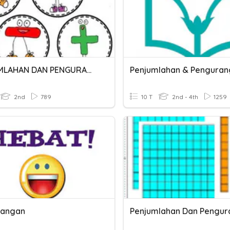
PENJUMLAHAN DAN PENGURANGAN
2nd
789
10 T
2nd - 4th
1259
rangan
Penjumlahan Dan Pengu