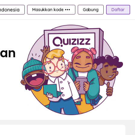
ndonesia
Masukkan kode •••
Gabung
Daftar
ran