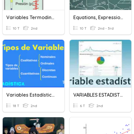
Variables Termodinamicas
Equations, Expressions And Variables
10 T
2nd
10 T
2nd - 3rd
Variables Estadísticas - Encuestas
VARIABLES ESTADISTICAS
18 T
2nd
6 T
2nd