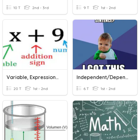
10 T
2nd - 3rd
9 T
1st - 2nd
Variable, Expressions, And Equations
Independent/Dependent Clauses
20 T
1st - 2nd
6 T
1st - 2nd