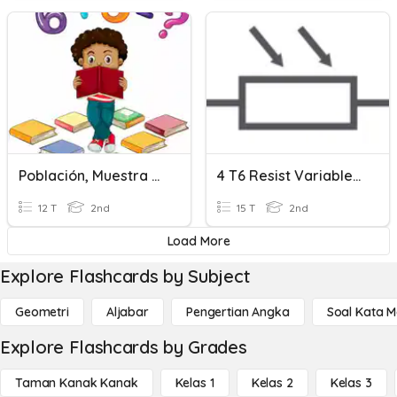
Población, Muestra Variable Suma Y Resta
4 T6 Resist Variables Pag 97
12 T
2nd
15 T
2nd
Load More
Explore Flashcards by Subject
Geometri
Aljabar
Pengertian Angka
Soal Kata 
Explore Flashcards by Grades
Taman Kanak Kanak
Kelas 1
Kelas 2
Kelas 3