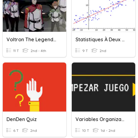
Voltron The Legendary Defender
Statistiques À Deux Variables
11 T
2nd - 4th
9 T
2nd
DenDen Quiz
Variables Organizacionales
6 T
2nd
10 T
1st - 2nd