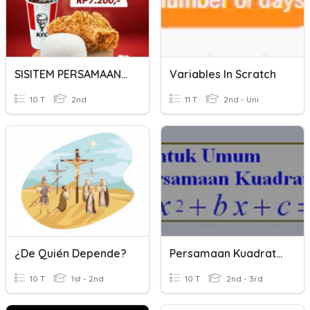
SISITEM PERSAMAAN LINEAR DUA VARIABEL
Variables In Scratch
10 T
2nd
11 T
2nd - Uni
¿De Quién Depende?
Persamaan Kuadrat Satu Variabel
10 T
1st - 2nd
10 T
2nd - 3rd