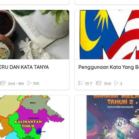
ERU DAN KATA TANYA
Penggunaan Kata Yang B
2nd - 6th
105
10 T
2nd
2