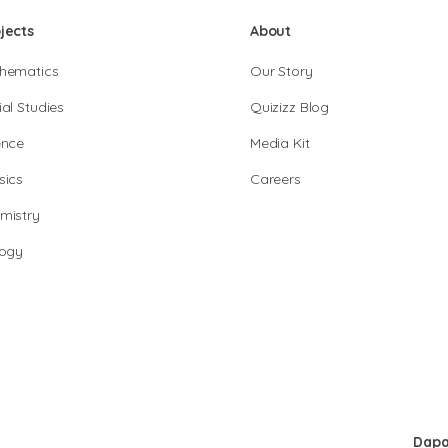
jects
About
hematics
Our Story
al Studies
Quizizz Blog
ence
Media Kit
sics
Careers
mistry
logy
Dapa