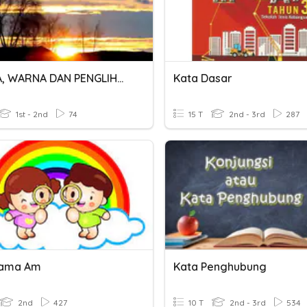
CAHAYA, WARNA DAN PENGLIHATAN
Kata Dasar
1st - 2nd
74
15 T
2nd - 3rd
287
Nama Am
Kata Penghubung
2nd
427
10 T
2nd - 3rd
534