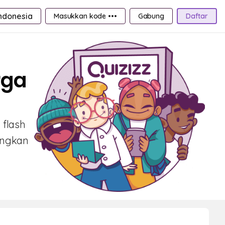
ndonesia
Masukkan kode •••
Gabung
Daftar
rga
 flash
angkan