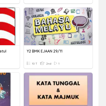
etul
Y2 BMK EJAAN 29/11
10 T
2nd
1