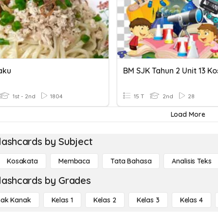
aku
1st - 2nd
1804
15 T
2nd
28
Load More
lashcards by Subject
Kosakata
Membaca
Tata Bahasa
Analisis Teks
lashcards by Grades
ak Kanak
Kelas 1
Kelas 2
Kelas 3
Kelas 4