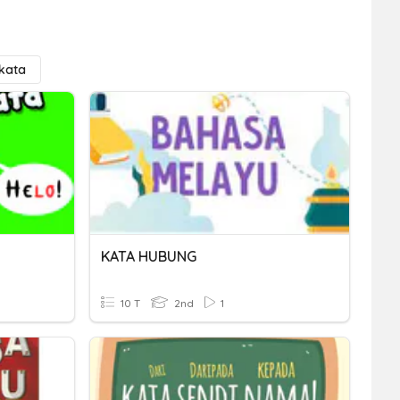
kata
KATA HUBUNG
10 T
2nd
1