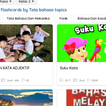
ahasa
Kelas 2
 flashcards by Tata bahasa topics
Tata Bahasa Dan Mekanika
Fonik
Bahasa Dan Kosa
N KATA ADJEKTIF
Suku Kata
2nd - 4th
81
10 T
2nd
1508