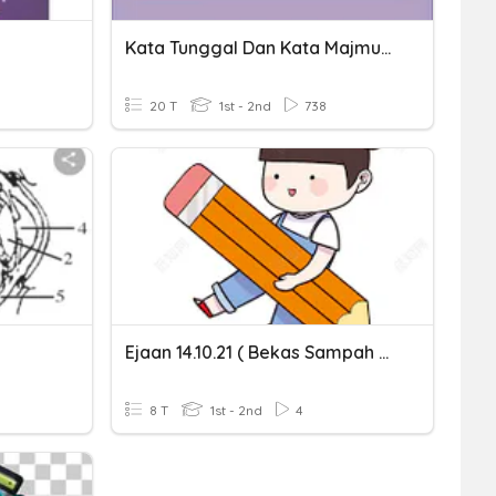
Kata Tunggal Dan Kata Majmuk Tingkatan 4
20 T
1st - 2nd
738
Ejaan 14.10.21 ( Bekas Sampah Sendiri)
8 T
1st - 2nd
4