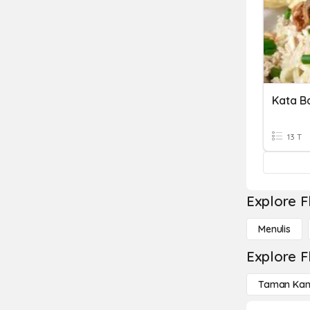
Kata B
13 T
Explore F
Menulis
Explore F
Taman Kan