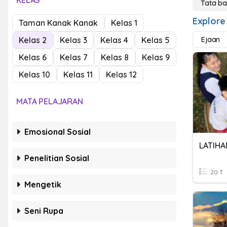
KELAS
Tata b
Explore
Taman Kanak Kanak
Kelas 1
Kelas 2
Kelas 3
Kelas 4
Kelas 5
Ejaan
Kelas 6
Kelas 7
Kelas 8
Kelas 9
Kelas 10
Kelas 11
Kelas 12
MATA PELAJARAN
Emosional Sosial
LATIHA
Penelitian Sosial
20 T
Mengetik
Seni Rupa