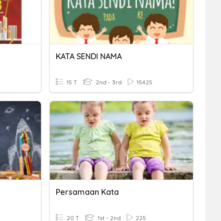
KATA SENDI NAMA
15 T
2nd - 3rd
15425
Persamaan Kata
20 T
1st - 2nd
225