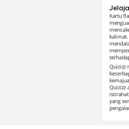
Jelaj
Kartu f
menguas
mencaku
kalimat
mendala
memperk
terhada
Quizizz
keserba
kemajua
Quizizz 
istirah
yang se
pengala