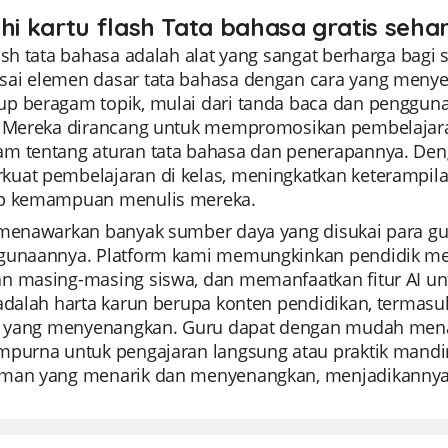
ahi kartu flash Tata bahasa gratis seha
lash tata bahasa adalah alat yang sangat berharga bag
ai elemen dasar tata bahasa dengan cara yang menyenan
p beragam topik, mulai dari tanda baca dan penggunaan
. Mereka dirancang untuk mempromosikan pembelajar
m tentang aturan tata bahasa dan penerapannya. Deng
uat pembelajaran di kelas, meningkatkan keterampil
p kemampuan menulis mereka.
 menawarkan banyak sumber daya yang disukai para 
gunaannya. Platform kami memungkinkan pendidik me
n masing-masing siswa, dan memanfaatkan fitur AI u
adalah harta karun berupa konten pendidikan, termasuk
at yang menyenangkan. Guru dapat dengan mudah mena
mpurna untuk pengajaran langsung atau praktik mandir
man yang menarik dan menyenangkan, menjadikannya al