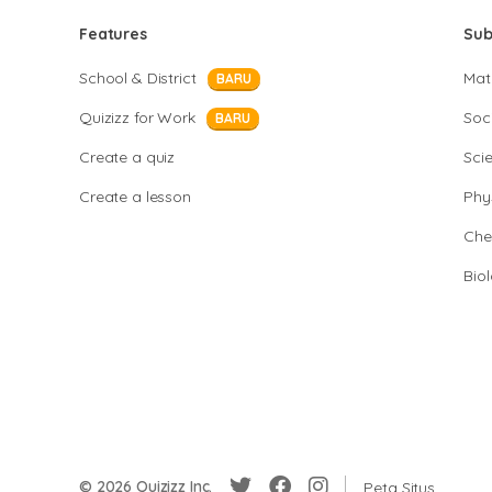
Features
Sub
School & District
Mat
BARU
Quizizz for Work
Soci
BARU
Create a quiz
Sci
Create a lesson
Phy
Che
Bio
© 2026 Quizizz Inc.
Peta Situs