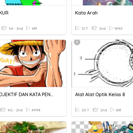
UKUR
Kata Arah
1st - 2nd
481
12 T
2nd
1490
KATA ADJEKTIF DAN KATA PENGUAT
Alat Alat Optik Kelas 8
KG - 2nd
4998
20 T
2nd
618