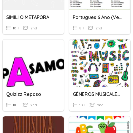
SIMILI O METAPORA
Portugues 6 Ano (verbo),(carta)e (textos)
10 T
2nd
8 T
2nd
Quizizz Repaso
GÉNEROS MUSICALES ESPAÑOL
18 T
2nd
10 T
2nd