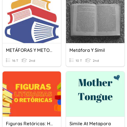
METÁFORAS Y METONIMIA
Metáfora Y Símil
16 T
2nd
10 T
2nd
Figuras Retóricas: Hipérbole, Pregunta Retórica Y Metáfora.
Simile At Metapora