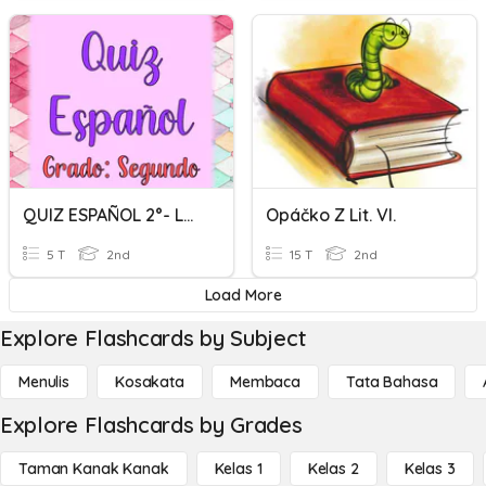
QUIZ ESPAÑOL 2°- La Metáfora Y La Comparación
Opáčko Z Lit. VI.
5 T
2nd
15 T
2nd
Load More
Explore Flashcards by Subject
Menulis
Kosakata
Membaca
Tata Bahasa
Explore Flashcards by Grades
Taman Kanak Kanak
Kelas 1
Kelas 2
Kelas 3