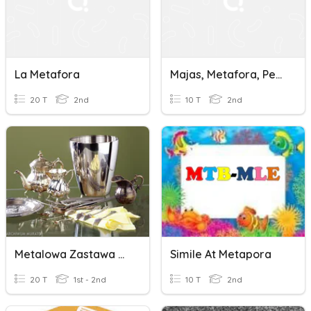
La Metafora
Majas, Metafora, Personifikasi, Hiperbola
20 T
2nd
10 T
2nd
Metalowa Zastawa Stołowa
Simile At Metapora
20 T
1st - 2nd
10 T
2nd