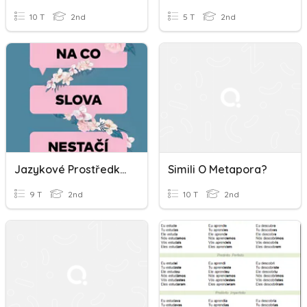
10 T
2nd
5 T
2nd
Jazykové Prostředky V Líčení
Simili O Metapora?
9 T
2nd
10 T
2nd