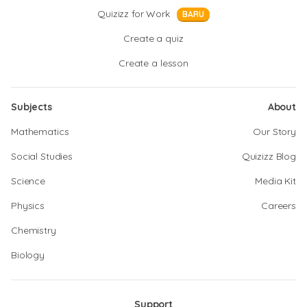
Quizizz for Work
BARU
Create a quiz
Create a lesson
Subjects
About
Mathematics
Our Story
Social Studies
Quizizz Blog
Science
Media Kit
Physics
Careers
Chemistry
Biology
Support