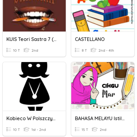
KUIS Teori Sastra 7 (Stilistika)
CASTELLANO
10 T
2nd
8 T
2nd - 4th
Kobieco W Polszczyźnie
BAHASA MELAYU Istilah Komsas
10 T
1st - 2nd
15 T
2nd