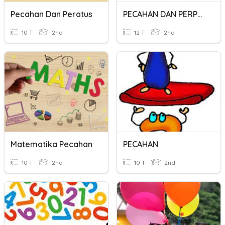
Pecahan Dan Peratus
PECAHAN DAN PERPULUHAN
10 T
2nd
12 T
2nd
Matematika Pecahan
PECAHAN
10 T
2nd
10 T
2nd