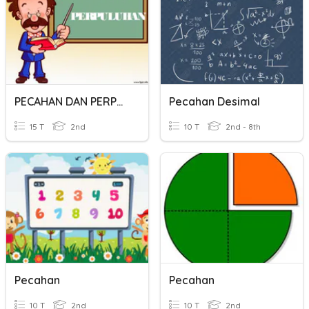
PECAHAN DAN PERPULUHAN
Pecahan Desimal
15 T
2nd
10 T
2nd - 8th
Pecahan
Pecahan
10 T
2nd
10 T
2nd