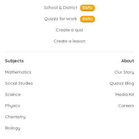
School & District
BARU
Quizizz for Work
BARU
Create a quiz
Create a lesson
Subjects
About
Mathematics
Our Story
Social Studies
Quizizz Blog
Science
Media Kit
Physics
Careers
Chemistry
Biology