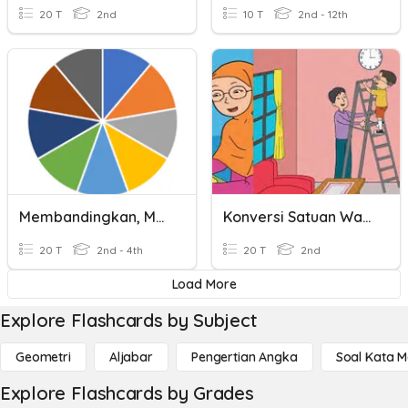
20 T
2nd
10 T
2nd - 12th
Membandingkan, Mengurutkan Dan Menyederhankan Pecahan
Konversi Satuan Waktu
20 T
2nd - 4th
20 T
2nd
Load More
Explore Flashcards by Subject
Geometri
Aljabar
Pengertian Angka
Soal Kata 
Explore Flashcards by Grades