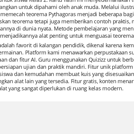
gkan untuk dipahami oleh anak muda. Melalui ilustrasi
ni memecah teorema Pythagoras menjadi beberapa bagian
skan teorema tetapi juga memberikan contoh prakti
annya di dunia nyata. Metode pembelajaran yang mena
 menjadikannya alat penting untuk menguasai teorema
adalah favorit di kalangan pendidik, dikenal karena k
rmainan. Platform kami menawarkan perpustakaan sum
an dan fitur AI. Guru menggunakan Quizizz untuk berba
ersiapan ujian dan praktik mandiri. Fitur unik platfo
siswa dan kemudahan membuat kuis yang disesuaikan,
gkan alat lain yang tersedia. Fitur gratis, konten men
alat yang sangat diperlukan di ruang kelas modern.