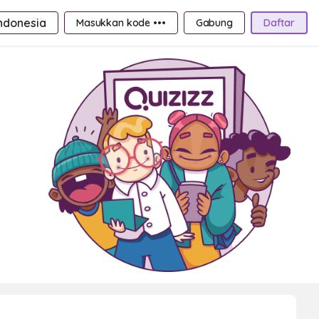
ndonesia
Masukkan kode •••
Gabung
Daftar