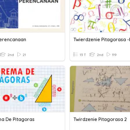
Perencanaan
2nd
21
13 T
2nd
119
a De Pitagoras
Twirdzenie Pitagorasa 2