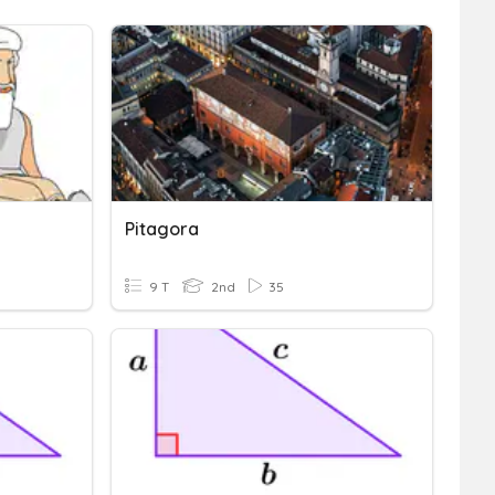
Pitagora
9 T
2nd
35