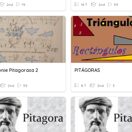
2nd
19
14 T
2nd
39
enie Pitagorasa 2
PITÁGORAS
2nd
39
8 T
2nd
3