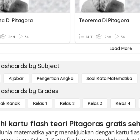
a Di Pitagora
Teorema Di Pitagora
2nd
34
14 T
2nd
34
Load More
lashcards by Subject
Aljabar
Pengertian Angka
Soal Kata Matematika
lashcards by Grades
ak Kanak
Kelas 1
Kelas 2
Kelas 3
Kelas 4
hi kartu flash teori Pitagoras gratis se
dunia matematika yang menakjubkan dengan kartu flas
untuk siswa Kelas 2. Kartu flash ini menyederhanaka