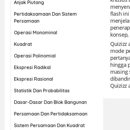
Anjak Piutang
menyenan
flash i
Pertidaksamaan Dan Sistem
menjela
Persamaan
penerap
Operasi Monominal
konsep,
Quizizz 
Kuadrat
mode pe
Operasi Polinomial
pertanya
hingga p
Ekspresi Radikal
masing 
dibandin
Ekspresi Rasional
Quizizz 
Statistik Dan Probabilitas
Dasar-Dasar Dan Blok Bangunan
Persamaan Dan Pertidaksamaan
Sistem Persamaan Dan Kuadrat