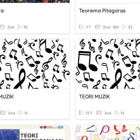
ra
Teorema Pitagoras
2nd
35
7 T
2nd - 8th
32
MUZIK
TEORI MUZIK
2nd
12
12 T
2nd
12