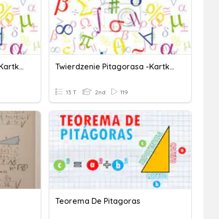
Twierdzenie Pitagorasa -kartkówka
Twierdzenie Pitagorasa -kartkówka
13 T
2nd
119
Teorema De Pitagoras