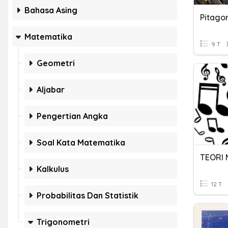
Bahasa Asing
Pitago
Matematika
9 T
Geometri
Aljabar
Pengertian Angka
Soal Kata Matematika
TEORI 
Kalkulus
12 T
Probabilitas Dan Statistik
Trigonometri