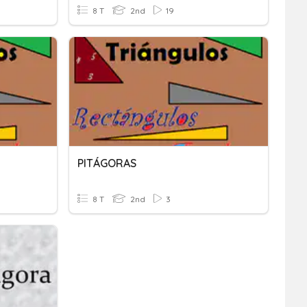
8 T
2nd
19
PITÁGORAS
8 T
2nd
3