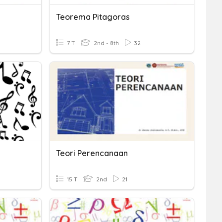
Teorema Pitagoras
7 T
2nd - 8th
32
Teori Perencanaan
15 T
2nd
21