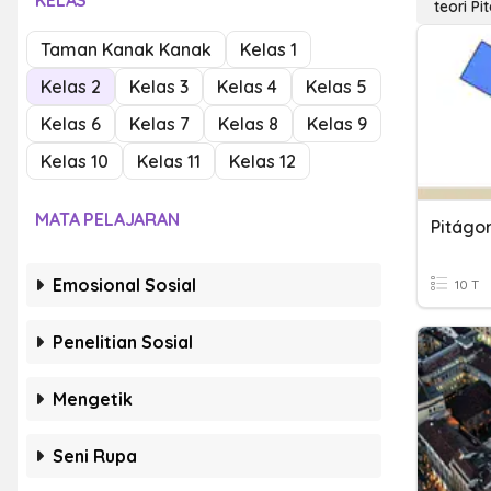
KELAS
teori P
Taman Kanak Kanak
Kelas 1
Kelas 2
Kelas 3
Kelas 4
Kelas 5
Kelas 6
Kelas 7
Kelas 8
Kelas 9
Kelas 10
Kelas 11
Kelas 12
MATA PELAJARAN
Pitágo
Emosional Sosial
10 T
Penelitian Sosial
Mengetik
Seni Rupa