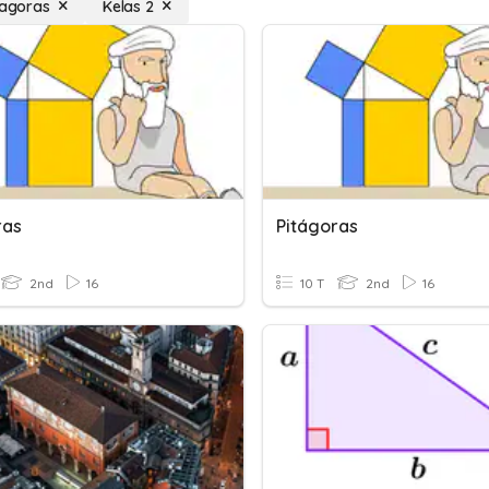
itagoras
Kelas 2
ras
Pitágoras
2nd
16
10 T
2nd
16