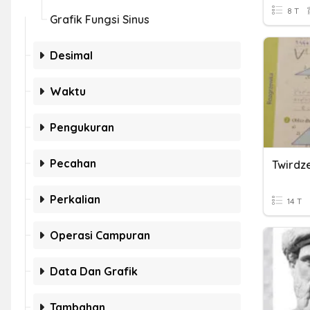
8 T
Grafik Fungsi Sinus
Desimal
Waktu
Pengukuran
Pecahan
Twirdz
Perkalian
14 T
Operasi Campuran
Data Dan Grafik
Tambahan