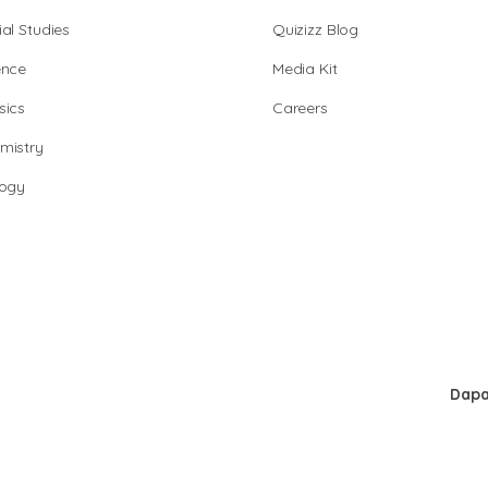
al Studies
Quizizz Blog
ence
Media Kit
sics
Careers
mistry
logy
Dapa