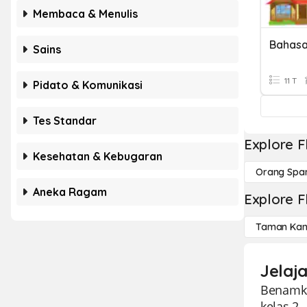
Membaca & Menulis
Bahasa
Sains
11 T
Pidato & Komunikasi
Tes Standar
Explore F
Kesehatan & Kebugaran
Orang Spa
Aneka Ragam
Explore F
Taman Kan
Jelaja
Benamka
kelas 2