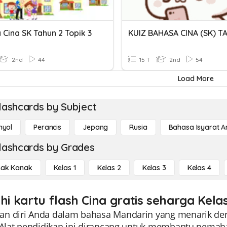
 Cina SK Tahun 2 Topik 3
KUIZ BAHASA CINA (SK) T
2nd
44
15 T
2nd
54
Load More
lashcards by Subject
nyol
Perancis
Jepang
Rusia
Bahasa Isyarat 
lashcards by Grades
ak Kanak
Kelas 1
Kelas 2
Kelas 3
Kelas 4
hi kartu flash Cina gratis seharga Kela
n diri Anda dalam bahasa Mandarin yang menarik den
. Alat pendidikan ini dirancang untuk membantu pemah