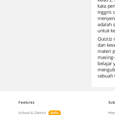
kata pen
Inggris
menyena
adalah 
untuk k
Quizizz
dan kes
materi 
masing-
belajar 
menguba
sebuah 
Features
Sub
School & District
Mat
BARU