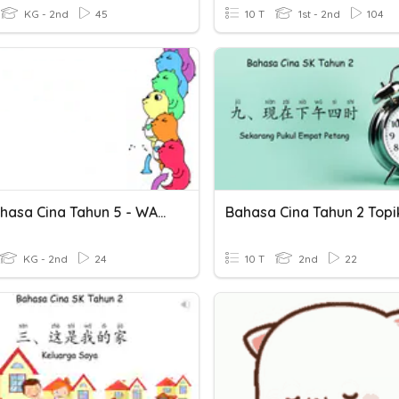
KG - 2nd
45
10 T
1st - 2nd
104
Kuiz Bahasa Cina Tahun 5 - WARNA
Bahasa Cina Tahun 2 Topi
KG - 2nd
24
10 T
2nd
22