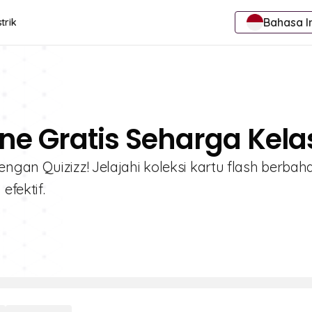
Bahasa I
trik
ine Gratis Seharga Kela
ngan Quizizz! Jelajahi koleksi kartu flash berbah
efektif.