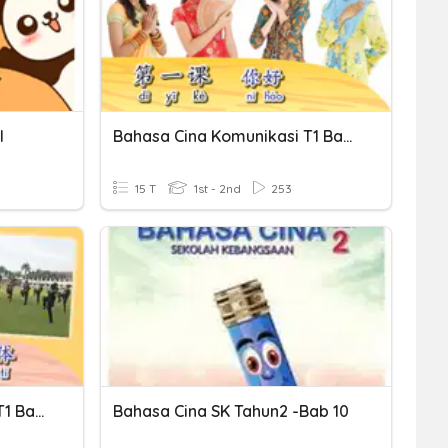
I
Bahasa Cina Komunikasi T1 Bab 1
15 T
1st - 2nd
253
Bahasa Cina Komunikasi T1 Bab 3
Bahasa Cina SK Tahun2 -Bab 10