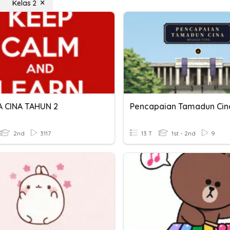
Kelas 2
 CINA TAHUN 2
Pencapaian Tamadun Cin
2nd
3117
13 T
1st - 2nd
9