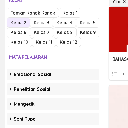
KELAS
Cina
Taman Kanak Kanak
Kelas 1
Kelas 2
Kelas 3
Kelas 4
Kelas 5
Kelas 6
Kelas 7
Kelas 8
Kelas 9
Kelas 10
Kelas 11
Kelas 12
MATA PELAJARAN
BAHASA
Emosional Sosial
13 T
Penelitian Sosial
Mengetik
Seni Rupa