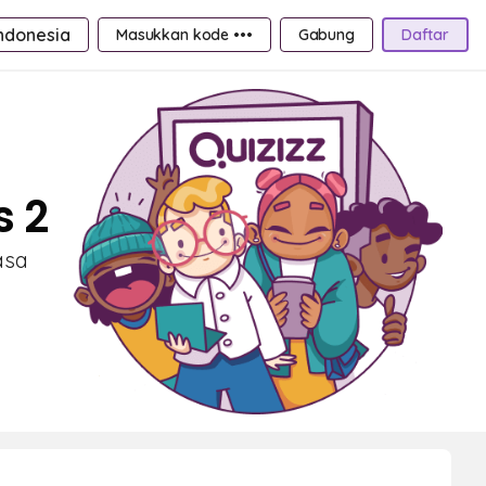
ndonesia
Masukkan kode •••
Gabung
Daftar
s 2
asa