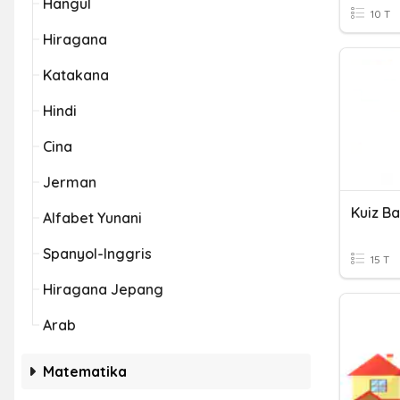
Hangul
10 T
Hiragana
Katakana
Hindi
Cina
Jerman
Alfabet Yunani
Spanyol-Inggris
15 T
Hiragana Jepang
Arab
Matematika