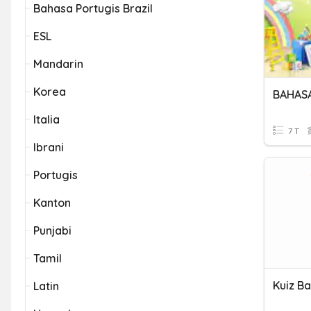
Bahasa Portugis Brazil
ESL
Mandarin
Korea
BAHASA
Italia
7 T
Ibrani
Portugis
Kanton
Punjabi
Tamil
Kuiz B
Latin