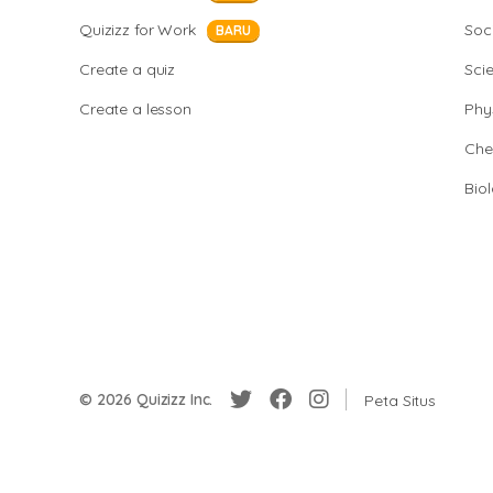
Quizizz for Work
Soci
BARU
Create a quiz
Sci
Create a lesson
Phy
Che
Bio
© 2026 Quizizz Inc.
Peta Situs