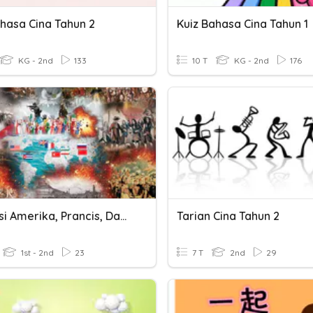
ahasa Cina Tahun 2
Kuiz Bahasa Cina Tahun 1
KG - 2nd
133
10 T
KG - 2nd
176
Revolusi Amerika, Prancis, Dan Cina
Tarian Cina Tahun 2
1st - 2nd
23
7 T
2nd
29