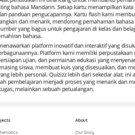
ting bahasa Mandarin. Setiap kartu menampilkan kata a
 dan panduan pengucapannya. Kartu flash kami membu
ngkan dan menarik, mendorong pemahaman bahasa y
sumber yang bagus untuk pengajaran di kelas dan bela
emahiran bahasa.
 menawarkan platform inovatif dan interaktif yang di
erbagunaannya. Platform kami memiliki perpustakaan s
persiapan ujian, dan permainan edukasi yang menye
masing siswa, membuat kuis yang disesuaikan, dan me
yang lebih personal. Quizizz lebih dari sekedar alat; i
h pembelajaran menjadi proses yang menarik dan men
tugas, melainkan sebuah petualangan.
jects
About
hematics
Our Story