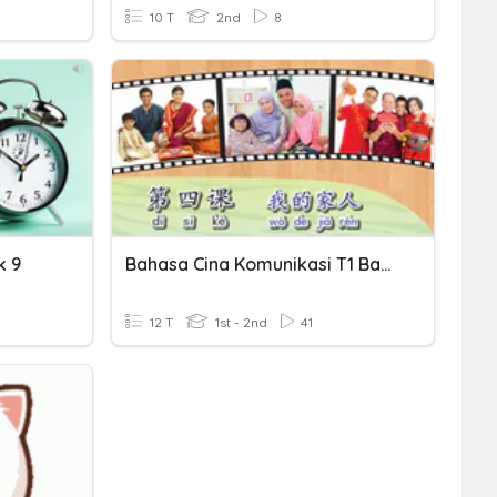
10 T
2nd
8
k 9
Bahasa Cina Komunikasi T1 Bab 4
12 T
1st - 2nd
41