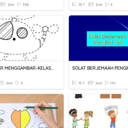
2nd
338
10 T
2nd
4
BELAJAR MENGGAMBAR-KELAS 2
2nd
5
15 T
2nd
170