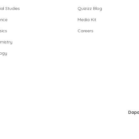
al Studies
Quizizz Blog
ence
Media Kit
sics
Careers
mistry
logy
Dapa