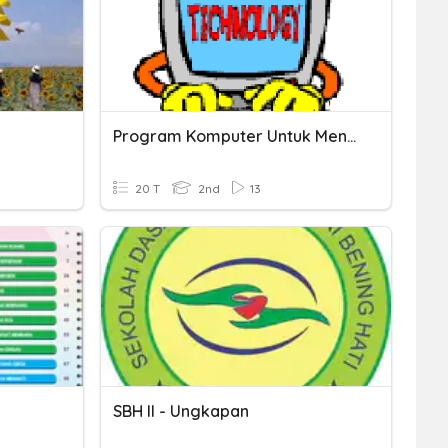
Program Komputer Untuk Menggambar
20 T
2nd
13
SBH II - Ungkapan