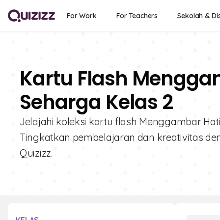
For Work
For Teachers
Sekolah & Dis
Kartu Flash Menggam
Seharga Kelas 2
Jelajahi koleksi kartu flash Menggambar Hati
Tingkatkan pembelajaran dan kreativitas d
Quizizz.