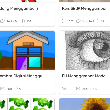
idang Menggambar)
Kuis SBdP Menggambar
2nd - 3rd
107
10 T
1st - 2nd
19
Menggambar Digital Menggunakan Warna Gradasi
PH Menggambar Model
2nd
9
10 T
2nd
3