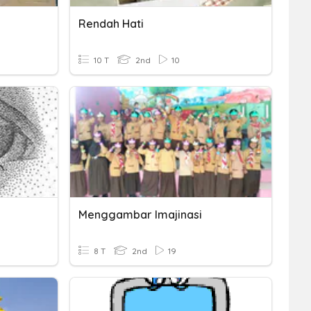
Rendah Hati
10 T
2nd
10
Menggambar Imajinasi
8 T
2nd
19