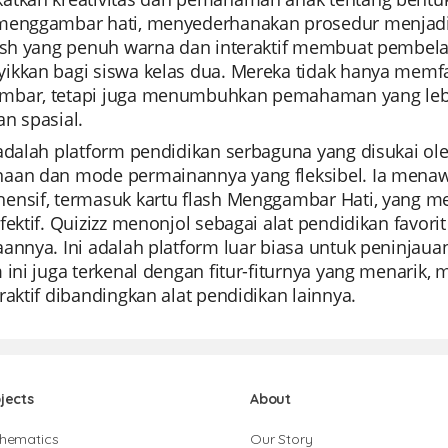
menggambar hati, menyederhanakan prosedur menjadi 
lash yang penuh warna dan interaktif membuat pembe
ikkan bagi siswa kelas dua. Mereka tidak hanya memf
bar, tetapi juga menumbuhkan pemahaman yang lebih
n spasial.
 adalah platform pendidikan serbaguna yang disukai o
aan dan mode permainannya yang fleksibel. Ia mena
ensif, termasuk kartu flash Menggambar Hati, yang
fektif. Quizizz menonjol sebagai alat pendidikan favorit
annya. Ini adalah platform luar biasa untuk peninjauan 
m ini juga terkenal dengan fitur-fiturnya yang menari
raktif dibandingkan alat pendidikan lainnya.
jects
About
hematics
Our Story