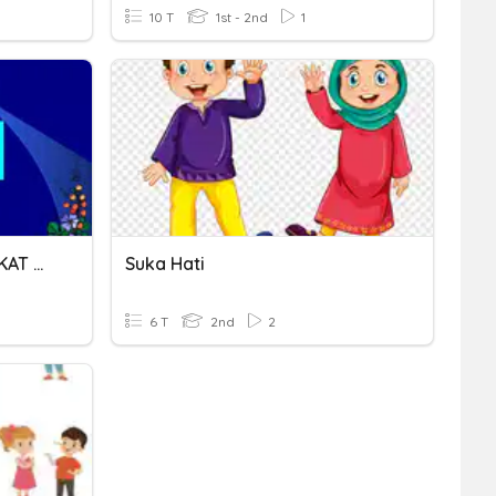
10 T
1st - 2nd
1
SOLAT BERJEMAAH PENGIKAT HATI
Suka Hati
6 T
2nd
2