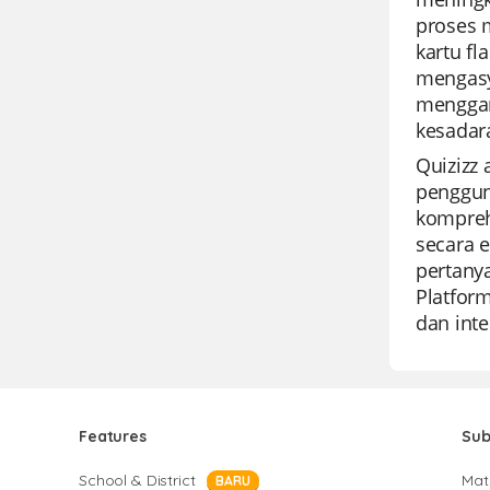
proses 
kartu f
mengasy
menggam
kesadara
Quizizz
penggun
kompreh
secara e
pertanya
Platfor
dan inte
Features
Sub
School & District
Mat
BARU