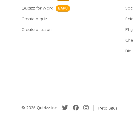
Quizizz for Work
Soci
BARU
Create a quiz
Sci
Create a lesson
Phy
Che
Bio
© 2026 Quizizz Inc.
Peta Situs