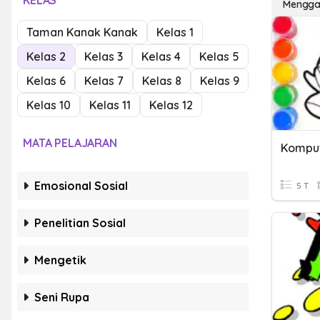
KELAS
Mengga
Taman Kanak Kanak
Kelas 1
Kelas 2
Kelas 3
Kelas 4
Kelas 5
Kelas 6
Kelas 7
Kelas 8
Kelas 9
Kelas 10
Kelas 11
Kelas 12
MATA PELAJARAN
Komput
Emosional Sosial
5 T
Penelitian Sosial
Mengetik
Seni Rupa