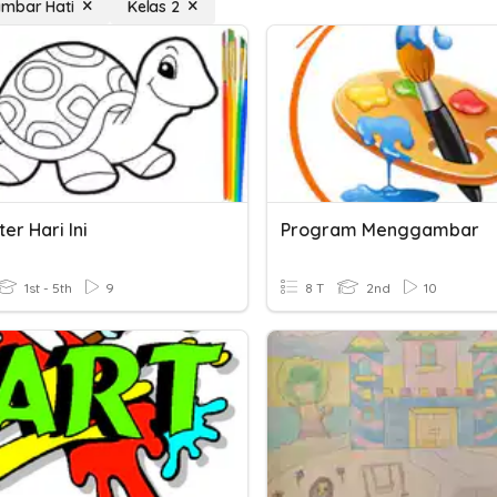
mbar Hati
Kelas 2
er Hari Ini
Program Menggambar
1st - 5th
9
8 T
2nd
10