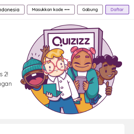
ndonesia
Masukkan kode •••
Gabung
Daftar
 2!
engan