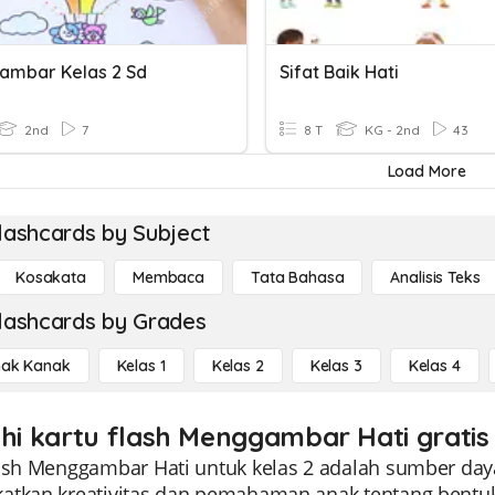
mbar Kelas 2 Sd
Sifat Baik Hati
2nd
7
8 T
KG - 2nd
43
Load More
lashcards by Subject
Kosakata
Membaca
Tata Bahasa
Analisis Teks
lashcards by Grades
ak Kanak
Kelas 1
Kelas 2
Kelas 3
Kelas 4
ahi kartu flash Menggambar Hati gratis
lash Menggambar Hati untuk kelas 2 adalah sumber day
atkan kreativitas dan pemahaman anak tentang bentuk.