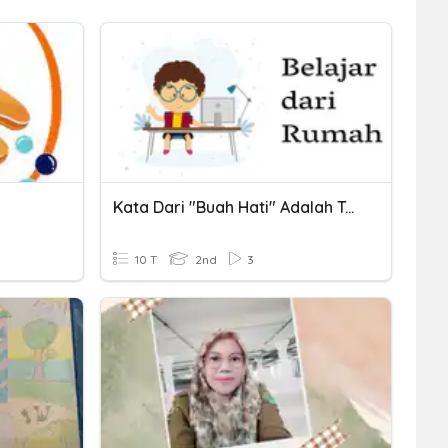
Kata Dari "buah Hati" Adalah Termasuk ...
10 T
2nd
3