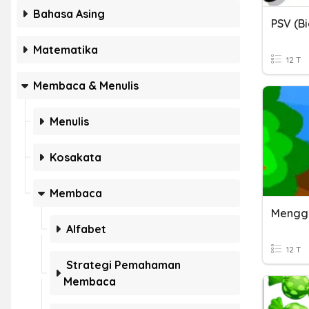
Bahasa Asing
PSV (B
Matematika
12 T
Membaca & Menulis
Menulis
Kosakata
Membaca
Alfabet
12 T
Strategi Pemahaman
Membaca