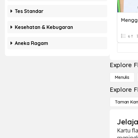
Tes Standar
Mengga
Kesehatan & Kebugaran
6 T
Aneka Ragam
Explore F
Menulis
Explore F
Taman Kan
Jelaj
Kartu f
meningk