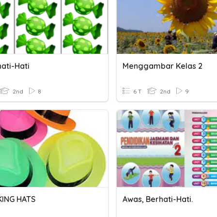
ati-Hati
Menggambar Kelas 2
2nd
8
6 T
2nd
9
KING HATS
Awas, Berhati-Hati.