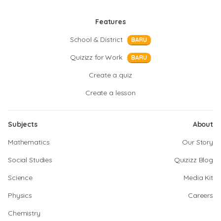
Features
School & District
BARU
Quizizz for Work
BARU
Create a quiz
Create a lesson
Subjects
About
Mathematics
Our Story
Social Studies
Quizizz Blog
Science
Media Kit
Physics
Careers
Chemistry