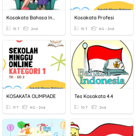
Kosakata Bahasa Indonesia (Keluarga)
Kosakata Profesi
15 T
2nd
15 T
KG - 2nd
KOSAKATA OLIMPIADE
Tes Kosakata 4.4
11 T
KG - 2nd
10 T
2nd