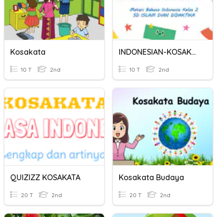
Kosakata
INDONESIAN-KOSAKATA
10 T
2nd
10 T
2nd
QUIZIZZ KOSAKATA
Kosakata Budaya
20 T
2nd
20 T
2nd