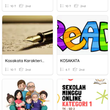
10 T
2nd
10 T
2nd
Kosakata Karakteristik
KOSAKATA
10 T
2nd
6 T
2nd