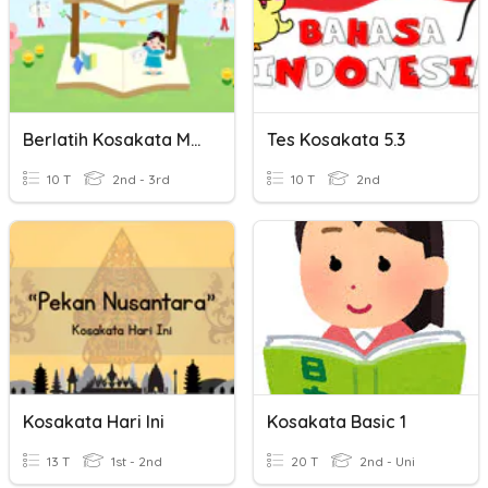
Berlatih Kosakata Mandarin
Tes Kosakata 5.3
10 T
2nd - 3rd
10 T
2nd
Kosakata Hari Ini
Kosakata Basic 1
13 T
1st - 2nd
20 T
2nd - Uni