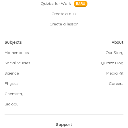
Quizizz for Work
BARU
Create a quiz
Create a lesson
Subjects
About
Mathematics
Our Story
Social Studies
Quizizz Blog
Science
Media Kit
Physics
Careers
Chemistry
Biology
Support