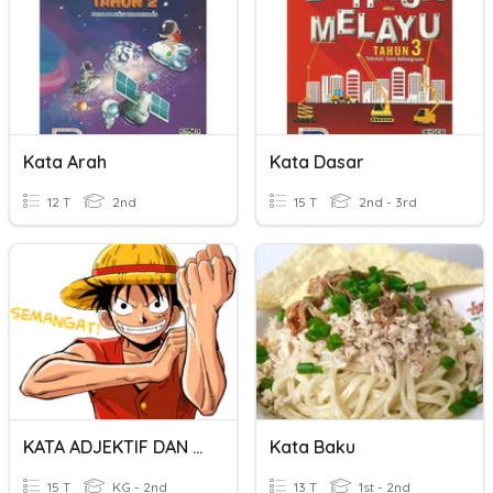
Kata Arah
Kata Dasar
12 T
2nd
15 T
2nd - 3rd
KATA ADJEKTIF DAN KATA PENGUAT
Kata Baku
15 T
KG - 2nd
13 T
1st - 2nd