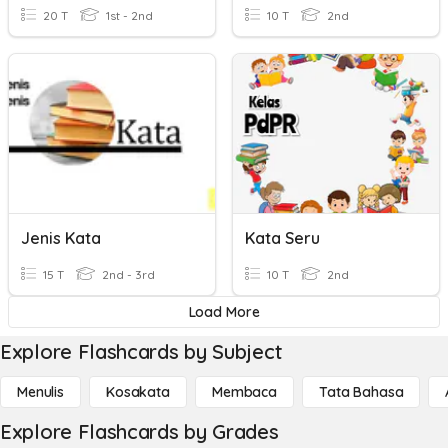
20 T
1st - 2nd
10 T
2nd
Jenis Kata
Kata Seru
15 T
2nd - 3rd
10 T
2nd
Load More
Explore Flashcards by Subject
Menulis
Kosakata
Membaca
Tata Bahasa
Explore Flashcards by Grades