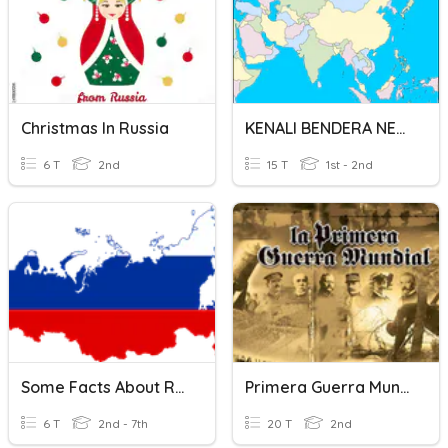
Christmas In Russia
KENALI BENDERA NEGARA ASIA
6 T
2nd
15 T
1st - 2nd
Some Facts About Russia
Primera Guerra Mundial
6 T
2nd - 7th
20 T
2nd