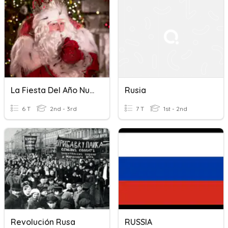
La Fiesta Del Año Nuevo En Rusia
Rusia
6 T
2nd - 3rd
7 T
1st - 2nd
Revolución Rusa
RUSSIA