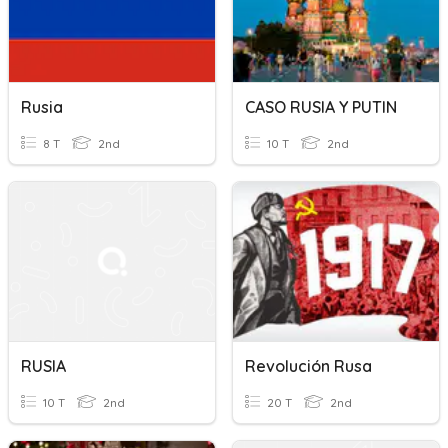
Rusia
CASO RUSIA Y PUTIN
8 T
2nd
10 T
2nd
RUSIA
Revolución Rusa
10 T
2nd
20 T
2nd