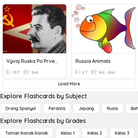
Vývoj Ruska Po Prvej Svetovej Vojne
Russia Animals
13 T
2nd
5 T
KG - 2nd
Load More
Explore Flashcards by Subject
Orang Spanyol
Perancis
Jepang
Rusia
Bah
Explore Flashcards by Grades
Taman Kanak Kanak
Kelas 1
Kelas 2
Kelas 3