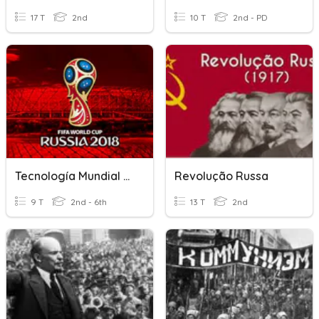
17 T
2nd
10 T
2nd - PD
Tecnología Mundial Russia 2018
Revolução Russa
9 T
2nd - 6th
13 T
2nd