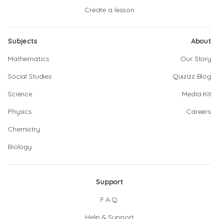
Create a lesson
Subjects
About
Mathematics
Our Story
Social Studies
Quizizz Blog
Science
Media Kit
Physics
Careers
Chemistry
Biology
Support
F.A.Q.
Help & Support