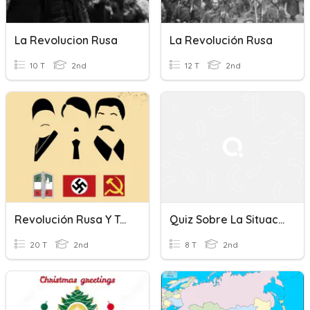
La Revolucion Rusa
La Revolución Rusa
10 T
2nd
12 T
2nd
Revolución Rusa Y Totalitarismo
Quiz Sobre La Situación Actual Entre Rusia Y Ucrania
20 T
2nd
8 T
2nd